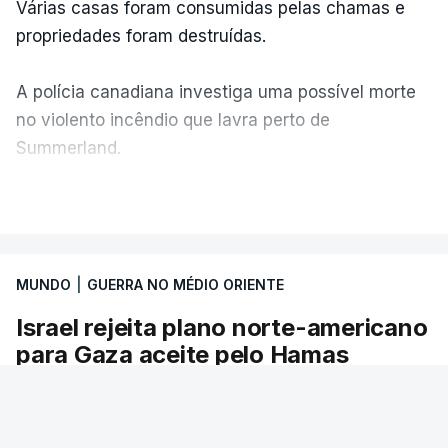
Várias casas foram consumidas pelas chamas e
propriedades foram destruídas.
A polícia canadiana investiga uma possível morte
no violento incêndio que lavra perto de
Summerland.
VER MAIS
É um cenário de terror, descreve o primeiro-
ministro da Columbia Britânica, David Iby.
MUNDO
|
GUERRA NO MÉDIO ORIENTE
Israel rejeita plano norte-americano
ERRO
100
para Gaza aceite pelo Hamas
ERROR ON HTML5 MEDIA ELEMENT
O primeiro-ministro israelita, Benjamin
ESTE CONTEÚDO ESTÁ NESTE
Netanyahu, afirmou hoje que "Israel rejeita" o
MOMENTO INDISPONÍVEL