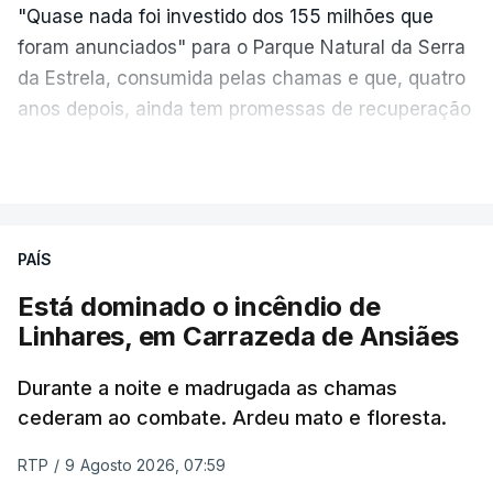
"Quase nada foi investido dos 155 milhões que
foram anunciados" para o Parque Natural da Serra
da Estrela, consumida pelas chamas e que, quatro
anos depois, ainda tem promessas de recuperação
por cumprir.
VER MAIS
ERRO
100
PAÍS
ERROR ON HTML5 MEDIA ELEMENT
Está dominado o incêndio de
Linhares, em Carrazeda de Ansiães
ESTE CONTEÚDO ESTÁ NESTE
MOMENTO INDISPONÍVEL
Durante a noite e madrugada as chamas
cederam ao combate. Ardeu mato e floresta.
RTP
/
9 Agosto 2026, 07:59