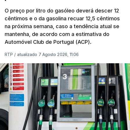
O índice, que acompanha as variações mensais
de um cabaz de produtos alimentares
O preço por litro do gasóleo deverá descer 12
comercializados internacionalmente, subiu para
cêntimos e o da gasolina recuar 12,5 cêntimos
na próxima semana, caso a tendência atual se
131,1 pontos em julho, face aos 130,3 de junho.
mantenha, de acordo com a estimativa do
Automóvel Club de Portugal (ACP).
O aumento dos preços dos alimentos básicos
tende a traduzir-se em preços mais elevados
RTP
/
atualizado 7 Agosto 2026, 11:06
nas prateleiras nos meses seguintes, à medida
que os fornecedores repercutem os seus
custos nos consumidores.
Em julho, o aumento esteve associado aos preços
do açúcar (+5,6%), dos cereais (+3,4%) e dos
óleos vegetais (+2%).
Estes aumentos foram "parcialmente