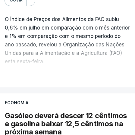
O Índice de Preços dos Alimentos da FAO subiu
0,6% em julho em comparação com o mês anterior
e 1% em comparação com o mesmo período do
ano passado, revelou a Organização das Nações
Unidas para a Alimentação e a Agricultura (FAO)
esta sexta-feira.
VER MAIS
Os preços globais dos alimentos atingiram o
seu nível mais elevado em três anos e meio,
ECONOMIA
com ondas de calor no Verão e conflitos na
Ucrânia e no Médio Oriente a elevar os
Gasóleo deverá descer 12 cêntimos
custos das colheitas.
e gasolina baixar 12,5 cêntimos na
próxima semana