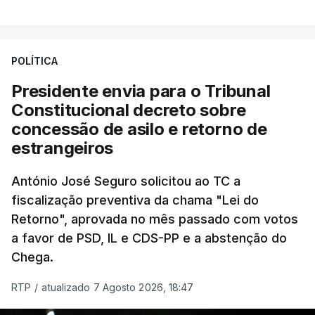
António José Seguro entende que a reforma reúne
treze apoios sociais "num só" e pretende "tornar o
POLÍTICA
sistema mais simples, mais justo e transparente".
Presidente envia para o Tribunal
"Sempre que seja possível reduzir burocracias,
Constitucional decreto sobre
eliminar sobreposições e garantir que os apoios
concessão de asilo e retorno de
chegam a quem mais necessita, estaremos a dar
estrangeiros
um passo na direção certa", argumenta o
António José Seguro solicitou ao TC a
Presidente da República.
fiscalização preventiva da chama "Lei do
Retorno", aprovada no mês passado com votos
Assegurar que "ninguém é
a favor de PSD, IL e CDS-PP e a abstenção do
prejudicado"
Chega.
RTP
/
atualizado 7 Agosto 2026, 18:47
O Preisdente deixa, no entanto, deixa alguns