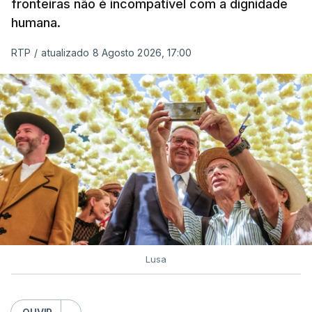
de embarcações de alta velocidade (EAV) que
fronteiras não é incompatível com a dignidade
humana.
utilizam a costa nacional para o tráfico de droga.
RTP
/
atualizado 8 Agosto 2026, 17:00
c/ Lusa
Lusa