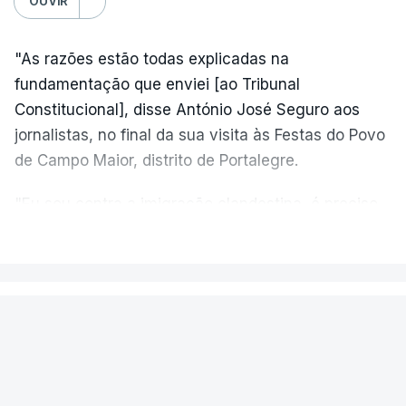
OUVIR
"As razões estão todas explicadas na
fundamentação que enviei [ao Tribunal
Constitucional], disse António José Seguro aos
jornalistas, no final da sua visita às Festas do Povo
de Campo Maior, distrito de Portalegre.
"Eu sou contra a imigração clandestina, é preciso
combater ferozmente a imigração ilegal,
VER MAIS
precisamos de regular a nossa imigração e
precisamos de defender as nossas fronteiras e
nada disto é incompatível com tratarmos com
PAÍS
dignidade as pessoas, designadamente menores e
Aeronave cai no aeródromo de
crianças", acrescentou.
Portimão e provoca a morte do
piloto
António José Seguro mostrou dúvidas sobre se é