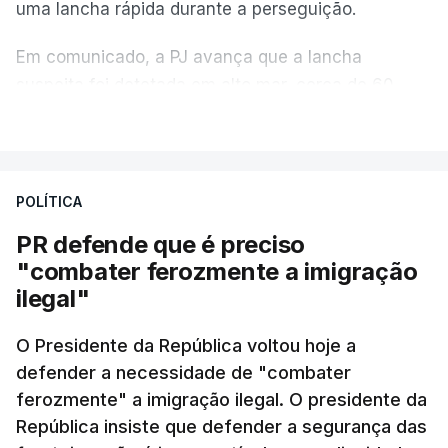
uma lancha rápida durante a perseguição.
Em comunicado, a PJ avança que a lancha
suspeita foi detetada em alto mar, cerca de 60
milhas náuticas ao largo de Sines.
VER MAIS
A apreensão aconteceu na tarde desta sexta-feira,
desencadeando uma ação de prevenção
POLÍTICA
desencadeada pela Polícia Judiciária, em
PR defende que é preciso
articulação com a Marinha, a Autoridade Marítima
"combater ferozmente a imigração
Nacional e a Força Aérea.
ilegal"
O ano de 2026 tem sido um ano de recordes: foi
O Presidente da República voltou hoje a
apreendida mais cocaína até ao momento de que
defender a necessidade de "combater
em todo o ano de 2025.
ferozmente" a imigração ilegal. O presidente da
A ação de prevenção visa a deteção em alto mar
República insiste que defender a segurança das