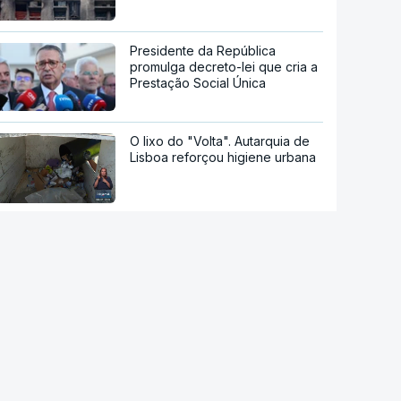
Presidente da República
promulga decreto-lei que cria a
Prestação Social Única
O lixo do "Volta". Autarquia de
Lisboa reforçou higiene urbana
Aumentou o número de pessoas
a receber apoio alimentar da
AMI
Fórum das Ilhas do Pacífico
termina sem condenação
conjunta a teste de míssil da
China