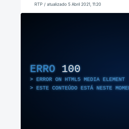
RTP
/
atualizado 5 Abril 2021, 11:20
ERRO
100
ERROR ON HTML5 MEDIA ELEMENT
ESTE CONTEÚDO ESTÁ NESTE MOME