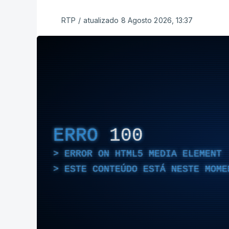
RTP
/
atualizado 8 Agosto 2026, 13:37
ERRO
100
ERROR ON HTML5 MEDIA ELEMENT
ESTE CONTEÚDO ESTÁ NESTE MOME