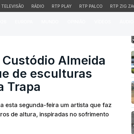
TELEVISÃO
RÁDIO
RTP PLAY
RTP PALCO
RTP ZIG ZA
026
EUROPA
MUNDO
OPINIÃO
VÍDEOS
ÁUDIO
Custódio Almeida ergue
. Custódio Almeida
e de esculturas
a Trapa
a esta segunda-feira um artista que faz
os de altura, inspiradas no sofrimento