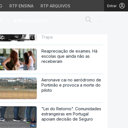
G
RTP ENSINA
RTP ARQUIVOS
Entrar
Abrir campo de
|
S
RTP
DESPORTO
Outras Histórias. Custódio
Almeida ergueu um parque de
esculturas em Santa Cruz da
u um parque de escultu
Trapa
Reapreciação de exames. Há
escolas que ainda não as
receberam
Aeronave cai no aeródromo de
Portimão e provoca a morte do
piloto
"Lei do Retorno". Comunidades
estrangeiras em Portugal
apoiam decisão de Seguro