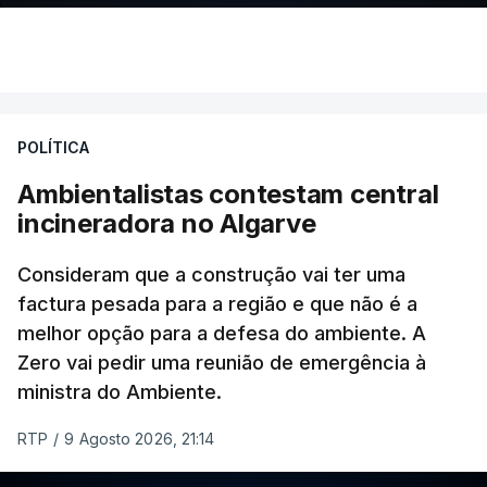
Odemira Almodóvar Santi Cacém
,
Almodôvar Santi
,
Santi Cacém
,
Ourique
,
seca
. Porquê?
Mercalli
“Porque quando os solos secam deixam de
conseguir arrefecer o ambiente através da
evaporação da água:
POLÍTICA
Ambientalistas contestam central
• Mais calor seca os solos;
incineradora no Algarve
• Solos mais secos aumentam ainda mais a
temperatura;
Consideram que a construção vai ter uma
• Temperaturas mais altas favorecem incêndios;
factura pesada para a região e que não é a
• Incêndios libertam mais calor e degradam a
melhor opção para a defesa do ambiente. A
vegetação.
Zero vai pedir uma reunião de emergência à
ministra do Ambiente.
A diretora do Serviço de Monitorização
RTP
/
9 Agosto 2026, 21:14
Atmosférica de Copernicus, Laurence Rouil, explica
que "as
alterações climáticas estão a provocar