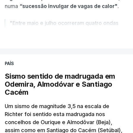
numa
“sucessão invulgar de vagas de calor"
.
"Entre maio e julho ocorreram quatro ondas
de calor, sendo a terceira e a quarta
VER MAIS
registadas em julho”.
Enquanto os termómetros iam registando
PAÍS
temperaturas recorde, também a
chuva não
ajudou
.
Sismo sentido de madrugada em
Odemira, Almodóvar e Santiago
Pelo contrário, a precipitação manteve-se
muito
Cacém
abaixo do normal
e, em vários países, os solos
Um sismo de magnitude 3,5 na escala de
perderam grande parte da humidade.
Richter foi sentido esta madrugada nos
concelhos de Ourique e Almodôvar (Beja),
Houve também uma “
diminuição significativa de
assim como em Santiago do Cacém (Setúbal),
caudais de rios
, incluindo rios como o Sena, o