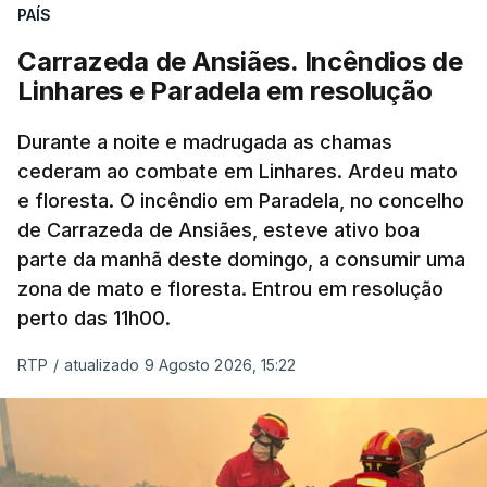
ERRO
100
PAÍS
ERROR ON HTML5 MEDIA ELEMENT
Carrazeda de Ansiães. Incêndios de
Linhares e Paradela em resolução
ESTE CONTEÚDO ESTÁ NESTE
MOMENTO INDISPONÍVEL
Durante a noite e madrugada as chamas
cederam ao combate em Linhares. Ardeu mato
e floresta. O incêndio em Paradela, no concelho
de Carrazeda de Ansiães, esteve ativo boa
parte da manhã deste domingo, a consumir uma
zona de mato e floresta. Entrou em resolução
perto das 11h00.
RTP
/
atualizado 9 Agosto 2026, 15:22