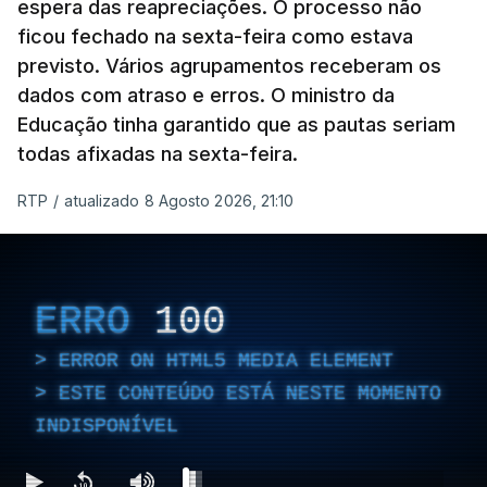
espera das reapreciações. O processo não
ficou fechado na sexta-feira como estava
previsto. Vários agrupamentos receberam os
dados com atraso e erros. O ministro da
Educação tinha garantido que as pautas seriam
todas afixadas na sexta-feira.
RTP
/
atualizado 8 Agosto 2026, 21:10
ERRO
100
ERROR ON HTML5 MEDIA ELEMENT
ESTE CONTEÚDO ESTÁ NESTE MOMENTO
INDISPONÍVEL