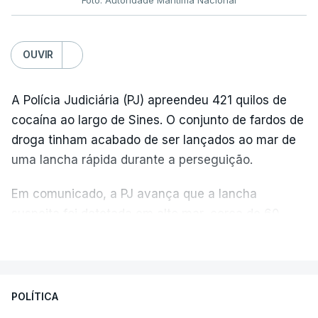
OUVIR
A Polícia Judiciária (PJ) apreendeu 421 quilos de
cocaína ao largo de Sines. O conjunto de fardos de
droga tinham acabado de ser lançados ao mar de
uma lancha rápida durante a perseguição.
Em comunicado, a PJ avança que a lancha
suspeita foi detetada em alto mar, cerca de 60
milhas náuticas ao largo de Sines.
VER MAIS
A apreensão aconteceu na tarde desta sexta-feira,
desencadeando uma ação de prevenção
POLÍTICA
desencadeada pela Polícia Judiciária, em