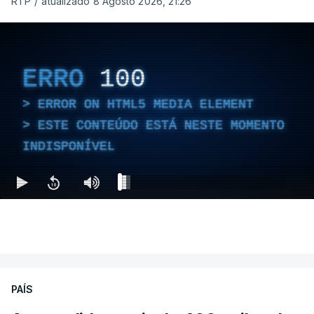
RTP
/
atualizado 8 Agosto 2026, 21:26
ERRO
100
ERROR ON HTML5 MEDIA ELEMENT
ESTE CONTEÚDO ESTÁ NESTE MOMENTO
INDISPONÍVEL
PAÍS