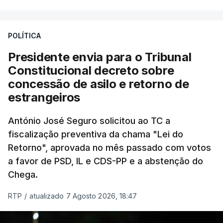
António José Seguro entende que a reforma reúne
treze apoios sociais "num só" e pretende "tornar o
POLÍTICA
sistema mais simples, mais justo e transparente".
Presidente envia para o Tribunal
"Sempre que seja possível reduzir burocracias,
Constitucional decreto sobre
eliminar sobreposições e garantir que os apoios
concessão de asilo e retorno de
chegam a quem mais necessita, estaremos a dar
estrangeiros
um passo na direção certa", argumenta o
António José Seguro solicitou ao TC a
Presidente da República.
fiscalização preventiva da chama "Lei do
Retorno", aprovada no mês passado com votos
Assegurar que "ninguém é
a favor de PSD, IL e CDS-PP e a abstenção do
prejudicado"
Chega.
RTP
/
atualizado 7 Agosto 2026, 18:47
O Preisdente deixa, no entanto, deixa alguns