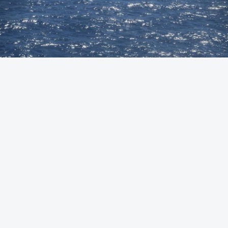
Foto: Autoridade Marítima Nacional
OUVIR
A Polícia Judiciária (PJ) apreendeu 421 quilos de
cocaína ao largo de Sines. O conjunto de fardos de