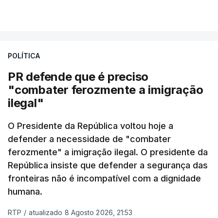
milhas náuticas ao largo de Sines.
VER MAIS
A apreensão aconteceu na tarde desta sexta-feira,
desencadeando uma ação de prevenção
POLÍTICA
desencadeada pela Polícia Judiciária, em
PR defende que é preciso
articulação com a Marinha, a Autoridade Marítima
"combater ferozmente a imigração
Nacional e a Força Aérea.
ilegal"
O ano de 2026 tem sido um ano de recordes: foi
O Presidente da República voltou hoje a
apreendida mais cocaína até ao momento de que
defender a necessidade de "combater
em todo o ano de 2025.
ferozmente" a imigração ilegal. O presidente da
A ação de prevenção visa a deteção em alto mar
República insiste que defender a segurança das
de embarcações de alta velocidade (EAV) que
fronteiras não é incompatível com a dignidade
humana.
utilizam a costa nacional para o tráfico de droga.
RTP
/
atualizado 8 Agosto 2026, 21:53
c/ Lusa