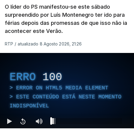
O líder do PS manifestou-se este sábado
surpreendido por Luís Montenegro ter ido para
férias depois das promessas de que isso não ia
acontecer este Verão.
RTP
/
atualizado 8 Agosto 2026, 21:26
ERRO
100
ERROR ON HTML5 MEDIA ELEMENT
ESTE CONTEÚDO ESTÁ NESTE MOMENTO
INDISPONÍVEL