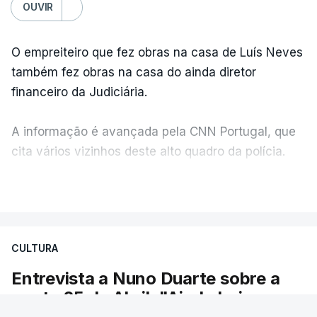
OUVIR
O empreiteiro que fez obras na casa de Luís Neves
também fez obras na casa do ainda diretor
financeiro da Judiciária.
A informação é avançada pela CNN Portugal, que
cita vários vizinhos deste alto quadro da polícia.
VER MAIS
Foi o diretor financeiro, Álvaro Pires, que assumiu a
responsabilidade de sugerir as instalações da
Construbarcelos para acolher um atrelado
CULTURA
apreendido numa operação de droga.
Entrevista a Nuno Duarte sobre a
ponte 25 de Abril. "Ainda hoje
somos um país de paradoxos"