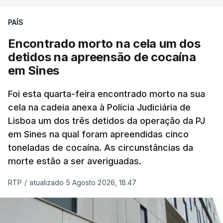
PAÍS
No domingo, estavam concluídos cerca de 50 por
cento dos mais de 20 mil pedidos de reapreciação,
Encontrado morto na cela um dos
mas Cristina Mota, porta-voz da Missão Escola
detidos na apreensão de cocaína
Pública, tem dúvidas de que o processo esteja
em Sines
concluído a tempo.
Foi esta quarta-feira encontrado morto na sua
cela na cadeia anexa à Polícia Judiciária de
"Durante o fim de semana e nos últimos dias,
Lisboa um dos três detidos da operação da PJ
apercebamo-nos que ainda estão a ser
em Sines na qual foram apreendidas cinco
convocados professores para reapreciações"
,
toneladas de cocaína. As circunstâncias da
disse a professora à agência Lusa.
"Será
morte estão a ser averiguadas.
praticamente impossível termos a totalidade
das reapreciações na sexta-feira".
RTP
/
atualizado 5 Agosto 2026, 18:47
Segundo os docentes, o processo de reapreciação
está a enfrentar vários constrangimentos. Há