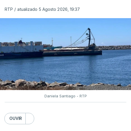
e Serviços Prisionais (DGRSP) confirmou que “um
RTP
/
atualizado 5 Agosto 2026, 19:37
detido, entrado com mandado de condução à
cadeia na sequência das detenções da Operação
Skydrop,
foi encontrado sem vida na cela que
ocupava sozinho no Estabelecimento Prisional
instalado junto à Polícia Judiciária de Lisboa
”.
O corpo foi transportado para o Instituto de
Medicina Legal pelas 11h40 horas.
Daniela Santiago - RTP
“O detido foi encontrado pelos elementos da
vigilância que procediam à abertura matinal das
celas, tendo sido de imediato ativado o socorro
OUVIR
pelo 112, tendo os técnicos de emergência
verificado o óbito”, acrescenta.