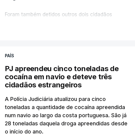
Foram também detidos outros dois cidadãos
c/ Lusa
estrangeiros, em situação clandestina e irregular,
VER MAIS
que se encontravam no interior do navio visado na
operação "Skydrop".
PAÍS
O elemento da tripulação encontrado morto
seria o
único detido que poderia dar mais informações
PJ apreendeu cinco toneladas de
à PJ
.
cocaína em navio e deteve três
cidadãos estrangeiros
O corpo foi encontrado pelos guardas prisionais
pelas 8h00 desta quarta-feira. A RTP apurou que
A Polícia Judiciária atualizou para cinco
toneladas a quantidade de cocaína apreendida
não existe videovigilância nas celas, mas há
num navio ao largo da costa portuguesa. São já
câmaras nos corredores das instalações.
28 toneladas daquela droga apreendidas desde
o início do ano.
Em resposta à RTP, a Direção-Geral de Reinserção