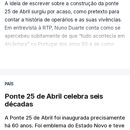
A ideia de escrever sobre a construção da ponte
25 de Abril surgiu por acaso, como pretexto para
contar a história de operários e as suas vivências.
Em entrevista à RTP, Nuno Duarte conta como se
apercebeu subitamente de que “tudo acontecia em
Alcântara” no Portugal dos anos 60 e de como
poderia incluir esta obra marcante na ficção. Hoje,
VER MAIS
quando passa pelo aço de cor avermelhada que
faz a ligação entre as duas margens do Tejo, sorri
e reconhece como a ponte mudou a sua vida de
PAÍS
forma inesperada, através da literatura.
Ponte 25 de Abril celebra seis
Em
“Pés de Barro”,
lê-se a história ficcionada de
décadas
como se produziu esta grande infraestrutura, à
época, a maior ponte suspensa da Europa. Os
A Ponte 25 de Abril foi inaugurada precisamente
dramas e peripécias diárias dos que a construíram
há 60 anos. Foi emblema do Estado Novo e teve