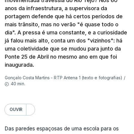
movimentada travessia do Rio Tejo? Nos 60
se interessou pela história da construção da
anos da infraestrutura, a supervisora da
ponte?
portagem defende que há certos períodos de
mais trânsito, mas no verão "é quase todo o
Resposta:
A ponte a mim sempre me fascinou
dia". A pressa é uma constante, e a curiosidade
muito porque é sinónimo de férias. Morava em
já falou mais alto, conta um dos "vizinhos": há
Sintra e na altura, há 40 anos, atravessar a ponte
uma coletividade que se mudou para junto da
para a outra margem era uma aventura. Portanto, a
Ponte 25 de Abril no mesmo ano em que foi
ponte sempre exerceu esse fascínio. Passar a
inaugurada.
ponte era passar para outro mundo. Normalmente,
Gonçalo Costa Martins - RTP Antena 1 (texto e fotografias)
/
um mundo de férias, uma coisa sempre boa.
40 min.
O livro surgiu de histórias que se passavam num
quadro operário, portanto eu precisava de uma
OUVIR
obra grandiosa que fosse incluída nessa história
desses operários. De repente, a ponte estava aqui
Das paredes espaçosas de uma escola para os
mesmo a jeito para eu lhe pegar e, para meu