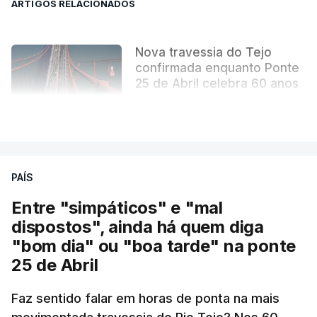
ARTIGOS RELACIONADOS
Nova travessia do Tejo
confirmada enquanto Ponte
25 de Abril celebra 60 anos
atualizado 6 Agosto 2026, 13:02
VER MAIS
PAÍS
Entre "simpáticos" e "mal
dispostos", ainda há quem diga
"bom dia" ou "boa tarde" na ponte
25 de Abril
Pergunta: O que é que o levou a querer escrever
Faz sentido falar em horas de ponta na mais
este livro? O que é que o inspirou? Porque é que