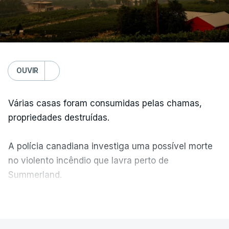
OUVIR
Várias casas foram consumidas pelas chamas,
propriedades destruídas.
A polícia canadiana investiga uma possível morte
no violento incêndio que lavra perto de
Summerland.
VER MAIS
Éum cenário de terror, descreve o primeiro-ministro
da Columbia Britânica, David Iby.