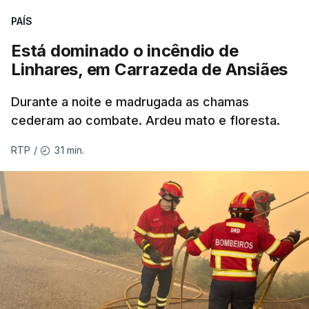
PAÍS
Está dominado o incêndio de
ERRO
100
Linhares, em Carrazeda de Ansiães
ERROR ON HTML5 MEDIA ELEMENT
Durante a noite e madrugada as chamas
ESTE CONTEÚDO ESTÁ NESTE
cederam ao combate. Ardeu mato e floresta.
MOMENTO INDISPONÍVEL
31 min.
RTP
/
As autoridades canadianas estimam que vai levar
dias ou semanas para controlar o fogo. Mais de
dois mil operacionais estão no terreno no combate
às chamas.