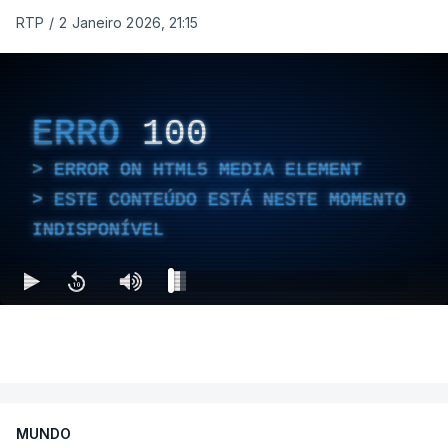
RTP
/
2 Janeiro 2026, 21:15
ERRO
100
ERROR ON HTML5 MEDIA ELEMENT
ESTE CONTEÚDO ESTÁ NESTE MOMENTO
INDISPONÍVEL
MUNDO