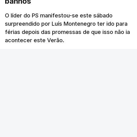
banhos
O líder do PS manifestou-se este sábado
surpreendido por Luís Montenegro ter ido para
férias depois das promessas de que isso não ia
acontecer este Verão.
RTP
/
atualizado 8 Agosto 2026, 21:26
ERRO
100
ERROR ON HTML5 MEDIA ELEMENT
ESTE CONTEÚDO ESTÁ NESTE MOMENTO
INDISPONÍVEL