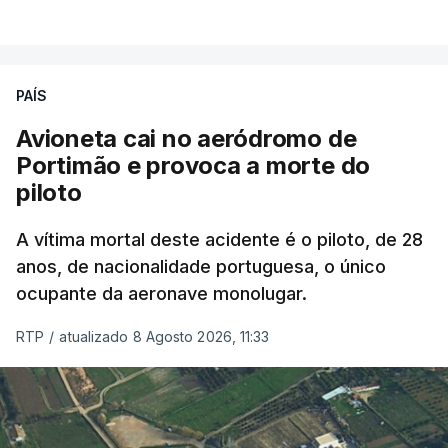
combater ferozmente a imigração ilegal,
VER MAIS
precisamos de regular a nossa imigração e
precisamos de defender as nossas fronteiras e
nada disto é incompatível com tratarmos com
PAÍS
dignidade as pessoas, designadamente menores e
Avioneta cai no aeródromo de
crianças", acrescentou.
Portimão e provoca a morte do
piloto
António José Seguro mostrou dúvidas sobre se é
garantido o superior interesse da criança.
A vítima mortal deste acidente é o piloto, de 28
anos, de nacionalidade portuguesa, o único
ocupante da aeronave monolugar.
ERRO
100
RTP
/
atualizado 8 Agosto 2026, 11:33
ERROR ON HTML5 MEDIA ELEMENT
ESTE CONTEÚDO ESTÁ NESTE
MOMENTO INDISPONÍVEL