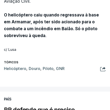
Aviação Civil.
O helicóptero caiu quando regressava à base
em Armamar, após ter sido acionado para o
combate a um incêndio em Baião. Só o piloto
sobreviveu à queda
.
c/ Lusa
TÓPICOS
Helicóptero
,
Douro
,
Piloto
,
GNR
PAÍS
PR defende que é preciso