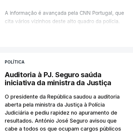
A informação é avançada pela CNN Portugal, que
cita vários vizinhos deste alto quadro da polícia.
VER MAIS
Foi o diretor financeiro, Álvaro Pires, que assumiu a
responsabilidade de sugerir as instalações da
Construbarcelos para acolher um atrelado
POLÍTICA
apreendido numa operação de droga.
Auditoria à PJ. Seguro saúda
iniciativa da ministra da Justiça
O presidente da República saudou a auditoria
aberta pela ministra da Justiça à Polícia
Judiciária e pediu rapidez no apuramento de
resultados. António José Seguro avisou que
cabe a todos os que ocupam cargos públicos