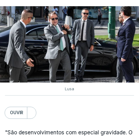
Prazo para as candidaturas
ao ensino superior termina
esta quinta-feira
6 Agosto 2026, 13:14
Exames. Governo confirma
afixação dos resultados da
2ª fase e das reapreciações
esta sexta-feira
atualizado 6 Agosto 2026, 16:29
Lusa
TÓPICOS
Exames Notas
OUVIR
"São desenvolvimentos com especial gravidade. O