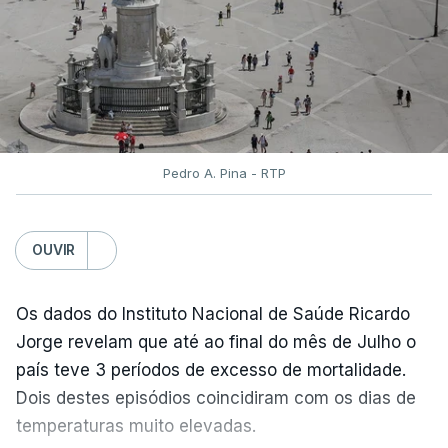
assegurou que as pautas serão afixadas durante a
tarde.
A tutela justificou a demora no processo de
reapreciações com o "elevado número de
pedidos"
, que este ano ultrapassou os 20 mil,
Pedro A. Pina - RTP
mais do triplo face ao ano passado.
Após a publicação desses resultados, os alunos
OUVIR
terão três dias para submeter a candidatura à 1.ª
fase do concurso de acesso ao ensino superior
Os dados do Instituto Nacional de Saúde Ricardo
caso só então reúnam as condições para
Jorge revelam que até ao final do mês de Julho o
concorrer, ou alterar a candidatura já submetida.
país teve 3 períodos de excesso de mortalidade.
Pela primeira vez este ano, os exames nacionais
Dois destes episódios coincidiram com os dias de
do ensino secundário foram avaliados em formato
temperaturas muito elevadas.