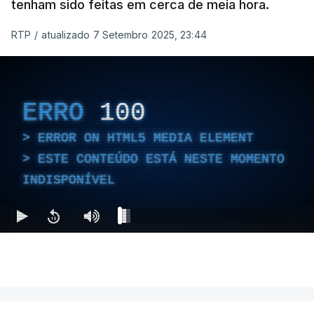
tenham sido feitas em cerca de meia hora.
RTP
/
atualizado 7 Setembro 2025, 23:44
ERRO
100
ERROR ON HTML5 MEDIA ELEMENT
ESTE CONTEÚDO ESTÁ NESTE MOMENTO
INDISPONÍVEL