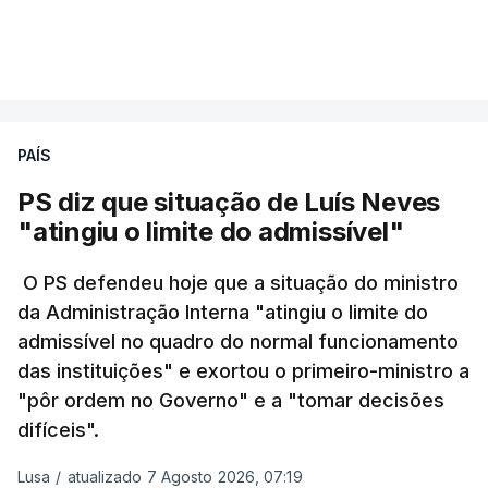
digital, mas o processo registou várias falhas
técnicas, obrigando ao adiamento por alguns dias
As pessoas com mais de 75 anos e com vários
VER MAIS
da divulgação das notas.
problemas de saúde foram as mais afetadas.
O Ministério manteve os calendários de
Só entre os dias 2 e 8 de Julho registaram-se mais
candidatura da 1.ª fase do concurso nacional de
PAÍS
de 550 óbitos em excesso, um aumento de quase
acesso ao ensino superior, que terminou na quinta-
30% em relação ao esperado.
PS diz que situação de Luís Neves
feira, e criou uma época especial de exames, que
"atingiu o limite do admissível"
irá decorrer entre 03 e 08 de setembro.
O PS defendeu hoje que a situação do ministro
da Administração Interna "atingiu o limite do
admissível no quadro do normal funcionamento
c/Lusa
das instituições" e exortou o primeiro-ministro a
"pôr ordem no Governo" e a "tomar decisões
ARTIGOS RELACIONADOS
difíceis".
Lusa
/
atualizado 7 Agosto 2026, 07:19