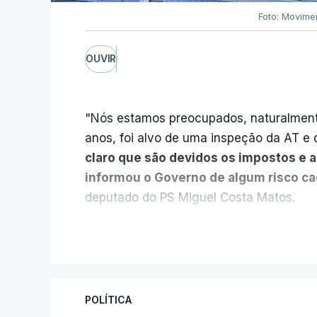
Foto: Movime
OUVIR
"Nós estamos preocupados, naturalmente
anos, foi alvo de uma inspeção da AT e d
claro que são devidos os impostos e 
informou o Governo de algum risco c
deputado do PS Miguel Costa Matos.
Na sequência de notícias desta semana 
V
milhões euros devidos em impostos pelo
vendidas pela EDP à Engie, o PS questio
Estado e das Finanças, Joaquim Miranda
POLÍTICA