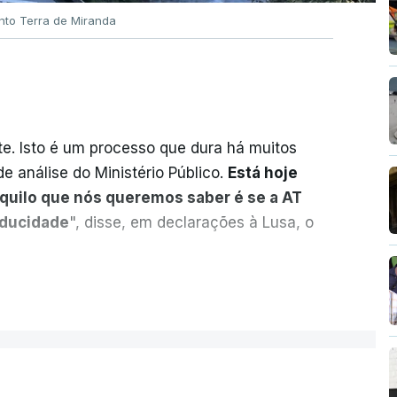
nto Terra de Miranda
. Isto é um processo que dura há muitos
e análise do Ministério Público.
Está hoje
aquilo que nós queremos saber é se a AT
aducidade
", disse, em declarações à Lusa, o
sobre o risco de caducidade dos 335,2
ER MAIS
 negócio das seis barragens transmontanas
nou, através do Parlamento, o ministro de
 Sarmento, sobre o tema.