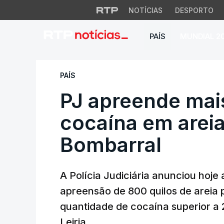
NOTÍCIAS
DESPORTO
PAÍS
MUNDIAL 2
PJ apreende mais 
PAÍS
PJ apreende mai
cocaína em areia
Bombarral
A Polícia Judiciária anunciou hoje
apreensão de 800 quilos de areia
quantidade de cocaína superior a 2
Leiria.