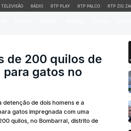
TELEVISÃO
RÁDIO
RTP PLAY
RTP PALCO
RTP ZIG ZA
026
EUROPA
MUNDO
OPINIÃO
VÍDEOS
ÁUDIO
de 200 quilos de cocaín
s de 200 quilos de
 para gatos no
 a detenção de dois homens e a
 para gatos impregnada com uma
00 quilos, no Bombarral, distrito de