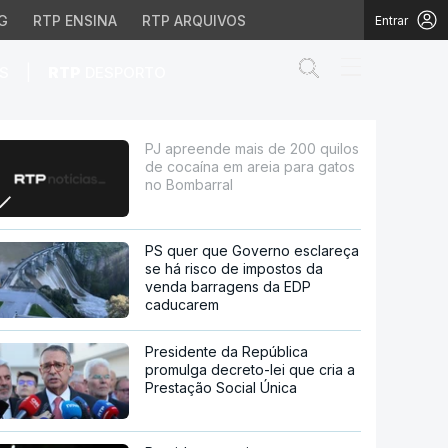
G
RTP ENSINA
RTP ARQUIVOS
Entrar
Abrir campo de
|
S
RTP
DESPORTO
a em areia para gatos 
PJ apreende mais de 200 quilos
de cocaína em areia para gatos
no Bombarral
PS quer que Governo esclareça
se há risco de impostos da
venda barragens da EDP
caducarem
Presidente da República
promulga decreto-lei que cria a
Prestação Social Única