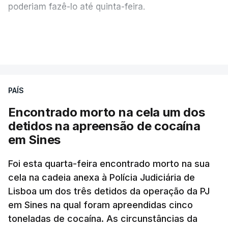
poderiam fazê-lo até quinta-feira.
A intenção era que os resultados fossem
VER MAIS
publicados no dia seguinte (sexta-feira), o que
poderá não acontecer.
PAÍS
No domingo, estavam concluídos cerca de 50 por
cento dos mais de 20 mil pedidos de reapreciação,
Encontrado morto na cela um dos
mas Cristina Mota, porta-voz da Missão Escola
detidos na apreensão de cocaína
Pública, tem dúvidas de que o processo esteja
em Sines
concluído a tempo.
Foi esta quarta-feira encontrado morto na sua
cela na cadeia anexa à Polícia Judiciária de
"Durante o fim de semana e nos últimos dias,
Lisboa um dos três detidos da operação da PJ
apercebamo-nos que ainda estão a ser
em Sines na qual foram apreendidas cinco
convocados professores para reapreciações"
,
toneladas de cocaína. As circunstâncias da
disse a professora à agência Lusa.
"Será