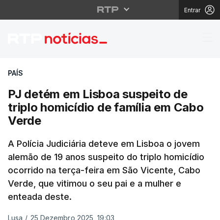
Entrar
PJ detém em Lisboa su
PAÍS
PJ detém em Lisboa suspeito de
triplo homicídio de família em Cabo
Verde
A Polícia Judiciária deteve em Lisboa o jovem
alemão de 19 anos suspeito do triplo homicídio
ocorrido na terça-feira em São Vicente, Cabo
Verde, que vitimou o seu pai e a mulher e
enteada deste.
Lusa
/
25 Dezembro 2025, 19:03