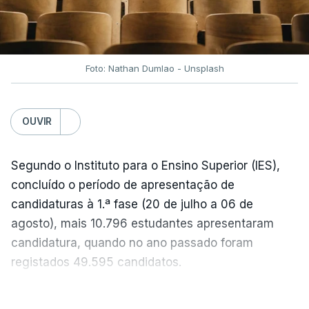
semanas têm sido marcadas por uma subida
acentuada, tendência que deverá ser revertida na
próxima semana.
Foto: Nathan Dumlao - Unsplash
c/Lusa
OUVIR
Segundo o Instituto para o Ensino Superior (IES),
concluído o período de apresentação de
candidaturas à 1.ª fase (20 de julho a 06 de
agosto), mais 10.796 estudantes apresentaram
candidatura, quando no ano passado foram
registados 49.595 candidatos.
"Os resultados da 1ª fase do concurso nacional de
VER MAIS