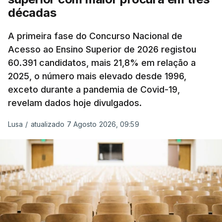
A atualização do desconto do Imposto sobre os
décadas
Produtos Petrolíferos (ISP) também poderá
alterar os valores previstos.
A primeira fase do Concurso Nacional de
Acesso ao Ensino Superior de 2026 registou
O Governo comprometeu-se a aplicar uma redução
60.391 candidatos, mais 21,8% em relação a
extraordinária e temporária no ISP, sempre que se
2025, o número mais elevado desde 1996,
verifique um aumento do preço dos combustíveis
exceto durante a pandemia de Covid-19,
superior a 10 cêntimos, para mitigar a escalada de
revelam dados hoje divulgados.
preços.
Lusa
/
atualizado 7 Agosto 2026, 09:59
Depois de uma subida inicial devido à guerra no
Irão, à tensão geopolítica no Médio Oriente e ao
fecho do estreito de Ormuz, os preços dos
combustíveis desceram durante o cessar-fogo
entre Washington e Teerão.
No entanto, com o retomar do conflito, as últimas