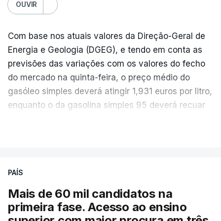
OUVIR
Com base nos atuais valores da Direção-Geral de
Energia e Geologia (DGEG), e tendo em conta as
previsões das variações com os valores do fecho
do mercado na quinta-feira, o preço médio do
gasóleo simples deverá atingir 1,931 euros por litro,
enquanto o da gasolina simples 95 deverá recuar
para 1,855 euros por litro.
VER MAIS
A média final só ficará fechada ao final do dia,
podendo ainda registar alterações em função da
evolução das cotações internacionais do petróleo,
PAÍS
e o custo final na bomba poderá variar conforme o
Mais de 60 mil candidatos na
posto de abastecimento, a marca e a localização.
primeira fase. Acesso ao ensino
superior com maior procura em três