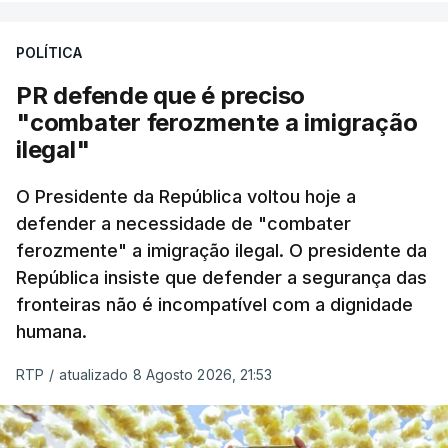
A apreensão aconteceu na tarde desta sexta-feira,
desencadeando uma ação de prevenção
POLÍTICA
desencadeada pela Polícia Judiciária, em
PR defende que é preciso
articulação com a Marinha, a Autoridade Marítima
"combater ferozmente a imigração
Nacional e a Força Aérea.
ilegal"
O ano de 2026 tem sido um ano de recordes: foi
O Presidente da República voltou hoje a
apreendida mais cocaína até ao momento de que
defender a necessidade de "combater
em todo o ano de 2025.
ferozmente" a imigração ilegal. O presidente da
A ação de prevenção visa a deteção em alto mar
República insiste que defender a segurança das
de embarcações de alta velocidade (EAV) que
fronteiras não é incompatível com a dignidade
humana.
utilizam a costa nacional para o tráfico de droga.
RTP
/
atualizado 8 Agosto 2026, 21:53
c/ Lusa