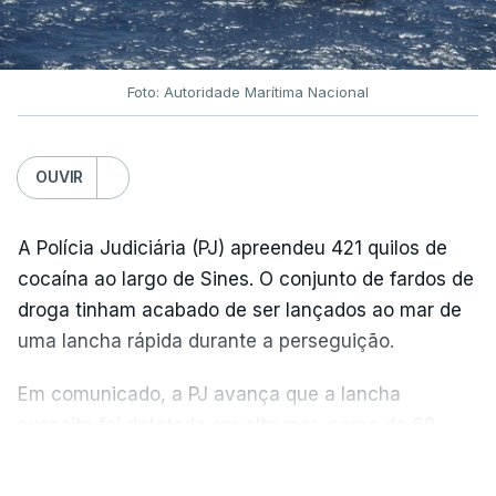
Foto: Autoridade Marítima Nacional
OUVIR
A Polícia Judiciária (PJ) apreendeu 421 quilos de
cocaína ao largo de Sines. O conjunto de fardos de
droga tinham acabado de ser lançados ao mar de
uma lancha rápida durante a perseguição.
Em comunicado, a PJ avança que a lancha
suspeita foi detetada em alto mar, cerca de 60
milhas náuticas ao largo de Sines.
VER MAIS