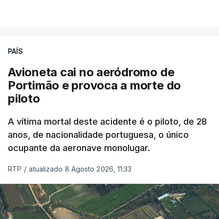
combater ferozmente a imigração ilegal,
VER MAIS
precisamos de regular a nossa imigração e
precisamos de defender as nossas fronteiras e
nada disto é incompatível com tratarmos com
PAÍS
dignidade as pessoas, designadamente menores e
Avioneta cai no aeródromo de
crianças", acrescentou.
Portimão e provoca a morte do
piloto
António José Seguro mostrou dúvidas sobre se é
garantido o superior interesse da criança.
A vítima mortal deste acidente é o piloto, de 28
anos, de nacionalidade portuguesa, o único
ocupante da aeronave monolugar.
ERRO
100
RTP
/
atualizado 8 Agosto 2026, 11:33
ERROR ON HTML5 MEDIA ELEMENT
ESTE CONTEÚDO ESTÁ NESTE
MOMENTO INDISPONÍVEL