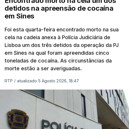
Encontrado morto na cela um dos
mas Cristina Mota, porta-voz da Missão Escola
detidos na apreensão de cocaína
Pública, tem dúvidas de que o processo esteja
em Sines
concluído a tempo.
Foi esta quarta-feira encontrado morto na sua
cela na cadeia anexa à Polícia Judiciária de
"Durante o fim de semana e nos últimos dias,
Lisboa um dos três detidos da operação da PJ
apercebamo-nos que ainda estão a ser
em Sines na qual foram apreendidas cinco
convocados professores para reapreciações"
,
toneladas de cocaína. As circunstâncias da
disse a professora à agência Lusa.
"Será
morte estão a ser averiguadas.
praticamente impossível termos a totalidade
das reapreciações na sexta-feira".
RTP
/
atualizado 5 Agosto 2026, 18:47
Segundo os docentes, o processo de reapreciação
está a enfrentar vários constrangimentos. Há
casos em que faltam os modelos preenchidos
pelos alunos com a alegação justificativa para o
pedido de reapreciação, ou os documentos que os