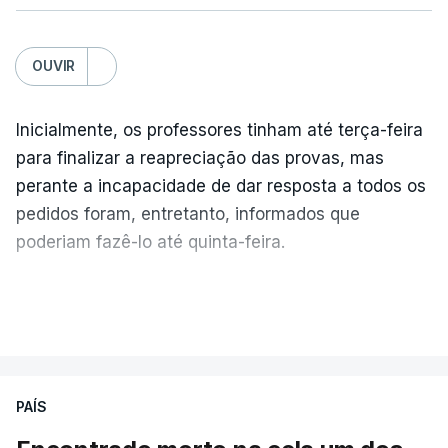
OUVIR
Inicialmente, os professores tinham até terça-feira
para finalizar a reapreciação das provas, mas
perante a incapacidade de dar resposta a todos os
pedidos foram, entretanto, informados que
poderiam fazê-lo até quinta-feira.
A intenção era que os resultados fossem
VER MAIS
publicados no dia seguinte (sexta-feira), o que
poderá não acontecer.
PAÍS
No domingo, estavam concluídos cerca de 50 por
cento dos mais de 20 mil pedidos de reapreciação,