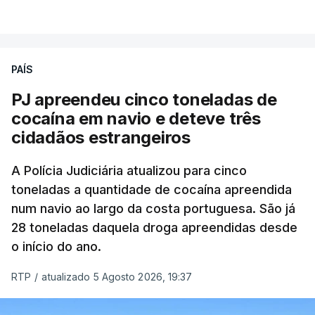
VER MAIS
que se encontravam no interior do navio visado na
operação "Skydrop".
PAÍS
O elemento da tripulação encontrado morto
seria o
único detido que poderia dar mais informações
PJ apreendeu cinco toneladas de
à PJ
.
cocaína em navio e deteve três
cidadãos estrangeiros
O corpo foi encontrado pelos guardas prisionais
pelas 8h00 desta quarta-feira. A RTP apurou que
A Polícia Judiciária atualizou para cinco
toneladas a quantidade de cocaína apreendida
não existe videovigilância nas celas, mas há
num navio ao largo da costa portuguesa. São já
câmaras nos corredores das instalações.
28 toneladas daquela droga apreendidas desde
o início do ano.
Em resposta à RTP, a Direção-Geral de Reinserção
e Serviços Prisionais (DGRSP) confirmou que “um
RTP
/
atualizado 5 Agosto 2026, 19:37
detido, entrado com mandado de condução à
cadeia na sequência das detenções da Operação