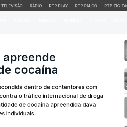
TELEVISÃO
RÁDIO
RTP PLAY
RTP PALCO
RTP ZIG ZA
026
EUROPA
MUNDO
OPINIÃO
VÍDEOS
ÁUDIO
 apreende tonelada e me
ia apreende
de cocaína
escondida dentro de contentores com
ontra o tráfico internacional de droga
ntidade de cocaína apreendida dava
s individuais.