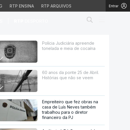
G
RTP ENSINA
RTP ARQUIVOS
Entrar
Abrir campo de
|
S
RTP
DESPORTO
ia de cocaína
Polícia Judiciária apreende
tonelada e meia de cocaína
60 anos da ponte 25 de Abril.
Histórias que não se veem
Empreiteiro que fez obras na
casa de Luís Neves também
trabalhou para o diretor
financeiro da PJ