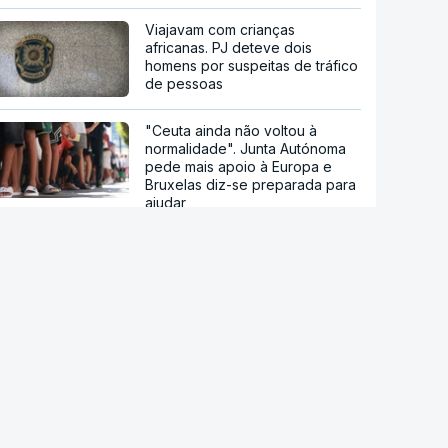
Viajavam com crianças
africanas. PJ deteve dois
homens por suspeitas de tráfico
de pessoas
"Ceuta ainda não voltou à
normalidade". Junta Autónoma
pede mais apoio à Europa e
Bruxelas diz-se preparada para
ajudar
Ceuta. Ainda há seis mil pessoas
sem documentos no enclave
espanhol
Crise em Ceuta. Vox usa pactos
com PP para se opor ao
acolhimento de menores