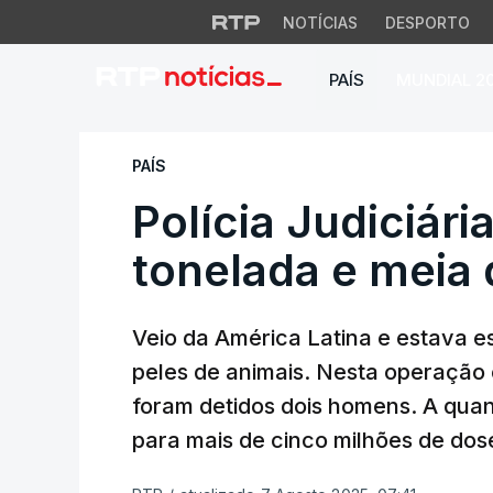
NOTÍCIAS
DESPORTO
PAÍS
MUNDIAL 2
Polícia Judiciária
PAÍS
Polícia Judiciár
tonelada e meia 
Veio da América Latina e estava 
peles de animais. Nesta operação c
foram detidos dois homens. A qua
para mais de cinco milhões de dose