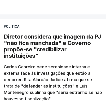
"Naturalmente que
nós ouvimos e
VER MAIS
compreendemos as observações que foram
feitas pelo presidente da República
. Mas, ao
mesmo tampo também
estamos a fazer nós
POLÍTICA
próprios um esforço muito grande nesta altura
para podermos atuar na prevenção e no
Diretor considera que imagem da PJ
combate aos incêndios
", afirmou Luís
"não fica manchada" e Governo
Montenegro em Fafe, à margem da inauguração de
propõe-se "credibilizar
uma Loja do Cidadão.
instituições"
Carlos Cabreiro pede serenidade interna e
No fim de semana, António José Seguro
externa face às investigações que estão a
afirmou que tem transmitido a necessidade
decorrer. Rita Alarcão Júdice afirma que se
de se melhorar "a prevenção e a capacidade
trata de "defender as instituições" e Luís
de resposta” no combate aos incêndios e
Montenegro sublinha que "seria estranho se não
lembrou que o relatório da Comissão Técnica
houvesse fiscalização".
Independente, que avaliou os incêndios de
agosto do ano passado, conclui que “muito