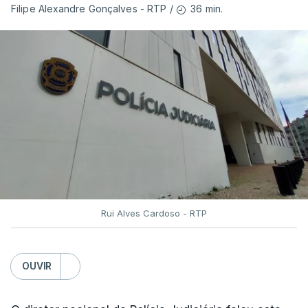
36 min.
Filipe Alexandre Gonçalves - RTP
/
ficou por fazer depois dos relatórios
anteriores, dos incêndios de 2017”.
Montenegro frisou ainda que
"este ano temos o
maior dispositivo especial de combater a
incêndios rurais de sempre"
e salientou as
parcerias com os países que colaboram no
Mecanismo Europeu de Proteção Civil.
Rui Alves Cardoso - RTP
ERRO
100
ERROR ON HTML5 MEDIA ELEMENT
OUVIR
ESTE CONTEÚDO ESTÁ NESTE
MOMENTO INDISPONÍVEL