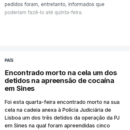
pedidos foram, entretanto, informados que
poderiam fazê-lo até quinta-feira.
A intenção era que os resultados fossem
VER MAIS
publicados no dia seguinte (sexta-feira), o que
poderá não acontecer.
PAÍS
No domingo, estavam concluídos cerca de 50 por
cento dos mais de 20 mil pedidos de reapreciação,
Encontrado morto na cela um dos
mas Cristina Mota, porta-voz da Missão Escola
detidos na apreensão de cocaína
Pública, tem dúvidas de que o processo esteja
em Sines
concluído a tempo.
Foi esta quarta-feira encontrado morto na sua
cela na cadeia anexa à Polícia Judiciária de
"Durante o fim de semana e nos últimos dias,
Lisboa um dos três detidos da operação da PJ
apercebamo-nos que ainda estão a ser
em Sines na qual foram apreendidas cinco
convocados professores para reapreciações"
,