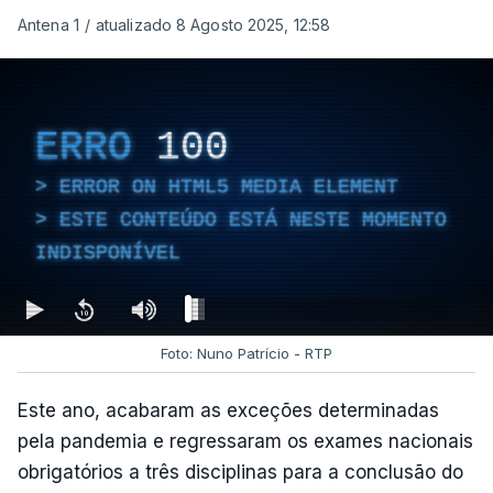
Antena 1
/
atualizado 8 Agosto 2025, 12:58
ERRO
100
ERROR ON HTML5 MEDIA ELEMENT
ESTE CONTEÚDO ESTÁ NESTE MOMENTO
INDISPONÍVEL
Foto: Nuno Patrício - RTP
Este ano, acabaram as exceções determinadas
pela pandemia e regressaram os exames nacionais
obrigatórios a três disciplinas para a conclusão do