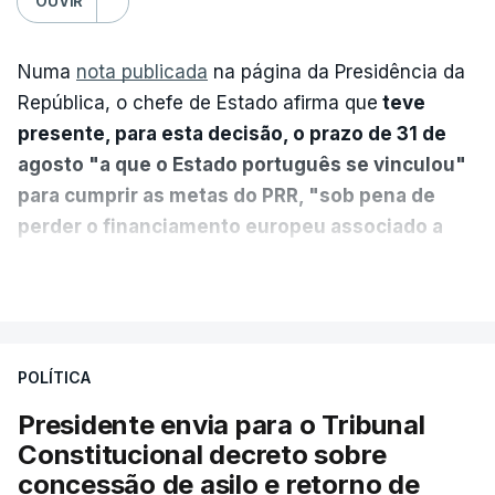
OUVIR
Numa
nota publicada
na página da Presidência da
República, o chefe de Estado afirma que
teve
presente, para esta decisão, o prazo de 31 de
agosto "a que o Estado português se vinculou"
para cumprir as metas do PRR, "sob pena de
perder o financiamento europeu associado a
essa reforma específica".
VER MAIS
António José Seguro entende que a reforma reúne
treze apoios sociais "num só" e pretende "tornar o
POLÍTICA
sistema mais simples, mais justo e transparente".
Presidente envia para o Tribunal
"Sempre que seja possível reduzir burocracias,
Constitucional decreto sobre
eliminar sobreposições e garantir que os apoios
concessão de asilo e retorno de