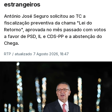
chegam a quem mais necessita, estaremos a dar
estrangeiros
um passo na direção certa", argumenta o
António José Seguro solicitou ao TC a
Presidente da República.
fiscalização preventiva da chama "Lei do
Retorno", aprovada no mês passado com votos
Assegurar que "ninguém é
a favor de PSD, IL e CDS-PP e a abstenção do
prejudicado"
Chega.
RTP
/
atualizado 7 Agosto 2026, 18:47
O Preisdente deixa, no entanto, deixa alguns
avisos:
uma reforma desta dimensão "deve ter
como primeiro critério a proteção das pessoas"
e "nenhum processo de simplificação pode
traduzir-se numa diminuição da proteção
social".