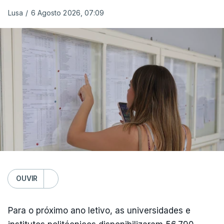
da Câmara Municipal da Praia da Vitória.
Lusa
/
6 Agosto 2026, 07:09
ERRO
100
ERROR ON HTML5 MEDIA ELEMENT
ESTE CONTEÚDO ESTÁ NESTE
MOMENTO INDISPONÍVEL
O transporte destas pessoas foi feito pela
autarquia e a Proteção Civil forneceu sacos-cama
OUVIR
e cobertores. Estão asseguradas as condições de
segurança e conforto mínimas, garante a autarca.
Para o próximo ano letivo, as universidades e