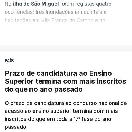
Na
ilha de São Miguel
foram registas quatro
ocorrências: três inundações em quintais e
habitações em Vila Franca do Campo e no
Nordeste uma inundação numa casa.
VER MAIS
Em
São Jorge
houve duas: na freguesia da
Urzelina, no concelho de Velas, foi registada uma
PAÍS
inundação numa habitação e houve um
deslizamento de terras numa estrada nos Nortes,
Prazo de candidatura ao Ensino
que entretanto já foi parcialmente desobstruída.
Superior termina com mais inscritos
do que no ano passado
Na
Terceira
, na Praia da Vitória, o mau tempo
deixou o parque de campismo sem condições
O prazo de candidatura ao concurso nacional de
acesso ao ensino superior termina com mais
foram por isso realojadas 67 pessoas no parque de
inscritos do que em toda a 1.ª fase do ano
estacionamento da escola profissional, como
passado.
explicou à RTP Antena 1 Vânia Ferreira, presidente