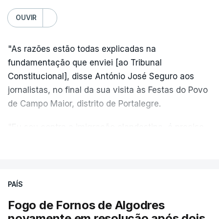
OUVIR
"As razões estão todas explicadas na
fundamentação que enviei [ao Tribunal
Constitucional], disse António José Seguro aos
jornalistas, no final da sua visita às Festas do Povo
de Campo Maior, distrito de Portalegre.
"Eu sou contra a imigração clandestina, é preciso
combater ferozmente a imigração ilegal,
VER MAIS
precisamos de regular a nossa imigração e
precisamos de defender as nossas fronteiras e
nada disto é incompatível com tratarmos com
PAÍS
dignidade as pessoas, designadamente menores e
Fogo de Fornos de Algodres
crianças", acrescentou.
novamente em resolução após dois