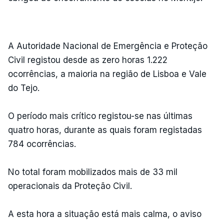
ERRO
100
ERROR ON HTML5 MEDIA ELEMENT
ESTE CONTEÚDO ESTÁ NESTE
A Autoridade Nacional de Emergência e Proteção
MOMENTO INDISPONÍVEL
Civil registou desde as zero horas 1.222
ocorrências, a maioria na região de Lisboa e Vale
do Tejo.
O período mais crítico registou-se nas últimas
quatro horas, durante as quais foram registadas
784 ocorrências.
No total foram mobilizados mais de 33 mil
operacionais da Proteção Civil.
A esta hora a situação está mais calma, o aviso