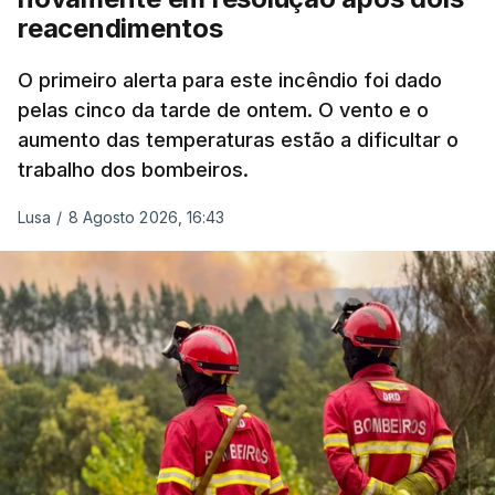
reacendimentos
António José Seguro mostrou dúvidas sobre se é
garantido o superior interesse da criança.
O primeiro alerta para este incêndio foi dado
pelas cinco da tarde de ontem. O vento e o
aumento das temperaturas estão a dificultar o
trabalho dos bombeiros.
ERRO
100
ERROR ON HTML5 MEDIA ELEMENT
Lusa
/
8 Agosto 2026, 16:43
ESTE CONTEÚDO ESTÁ NESTE
MOMENTO INDISPONÍVEL
O Chega considerou "de uma enorme gravidade" a
decisão do Presidente da República
de enviar para
o Tribunal Constitucional o decreto sobre retorno
de estrangeiros, sustentando tratar-se de "uma