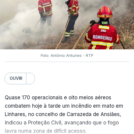
c/Lusa
dificultar o trabalho dos bombeiros.
TÓPICOS
Fornos Algodres
,
Beiras Serra
Foto: António Antunes - RTP
OUVIR
ARTIGOS RELACIONADOS
Quase 170 operacionais e oito meios aéreos
"Lei do Retorno".
combatem hoje à tarde um incêndio em mato em
Comunidades estrangeiras
em Portugal apoiam decisão
Linhares, no concelho de Carrazeda de Ansiães,
de Seguro
indicou a Proteção Civil, avançando que o fogo
atualizado 8 Agosto 2026, 13:36
lavra numa zona de difícil acesso.