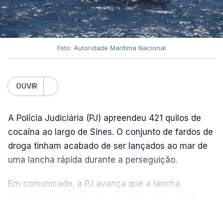
Foto: Autoridade Marítima Nacional
OUVIR
A Polícia Judiciária (PJ) apreendeu 421 quilos de
cocaína ao largo de Sines. O conjunto de fardos de
droga tinham acabado de ser lançados ao mar de
uma lancha rápida durante a perseguição.
Em comunicado, a PJ avança que a lancha
suspeita foi detetada em alto mar, cerca de 60
milhas náuticas ao largo de Sines.
VER MAIS