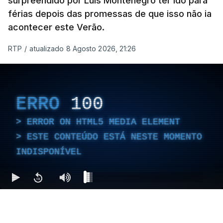
surpreendido por Luís Montenegro ter ido para
férias depois das promessas de que isso não ia
acontecer este Verão.
RTP
/
atualizado 8 Agosto 2026, 21:26
ERRO
100
ERROR ON HTML5 MEDIA ELEMENT
ESTE CONTEÚDO ESTÁ NESTE MOMENTO
INDISPONÍVEL