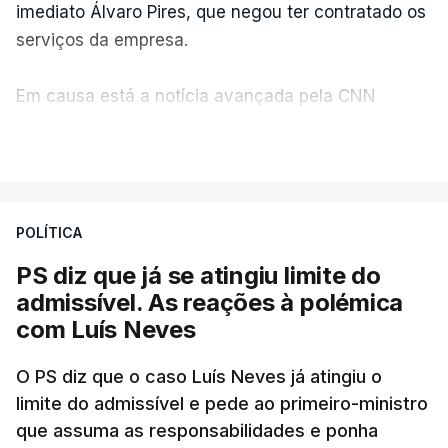
imediato Álvaro Pires, que negou ter contratado os
serviços da empresa.
Em causa está a notícia avançada pela CNN
Portugal de que o diretor financeiro também tinha
VER MAIS
recorrido à Construbarcelos, tal como Luís Neves.
A Judiciária adianta ainda que não ordenou a
POLÍTICA
abertura de qualquer processo disciplinar, por não
ter qualquer elemento que indicie a realização
PS diz que já se atingiu limite do
dessas obras.
admissível. As reações à polémica
com Luís Neves
ARTIGOS RELACIONADOS
O PS diz que o caso Luís Neves já atingiu o
limite do admissível e pede ao primeiro-ministro
que assuma as responsabilidades e ponha
Empreiteiro da