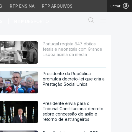
G
RTP ENSINA
RTP ARQUIVOS
Entrar
Abrir campo de
|
S
RTP
DESPORTO
atais com Grande Lisbo
Portugal regista 847 óbitos
fetais e neonatais com Grande
Lisboa acima da média
Presidente da República
promulga decreto-lei que cria a
Prestação Social Única
Presidente envia para o
Tribunal Constitucional decreto
sobre concessão de asilo e
retorno de estrangeiros