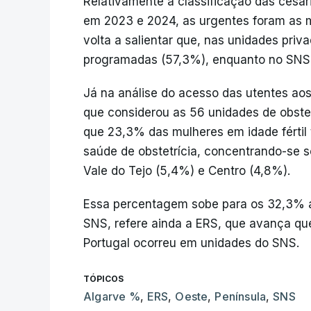
Relativamente à classificação das cesar
em 2023 e 2024, as urgentes foram as 
volta a salientar que, nas unidades priv
programadas (57,3%), enquanto no SNS 
Já na análise do acesso das utentes aos
que considerou as 56 unidades de obstet
que 23,3% das mulheres em idade fértil
saúde de obstetrícia, concentrando-se 
Vale do Tejo (5,4%) e Centro (4,8%).
Essa percentagem sobe para os 32,3% a
SNS, refere ainda a ERS, que avança qu
Portugal ocorreu em unidades do SNS.
TÓPICOS
Algarve %
,
ERS
,
Oeste
,
Península
,
SNS