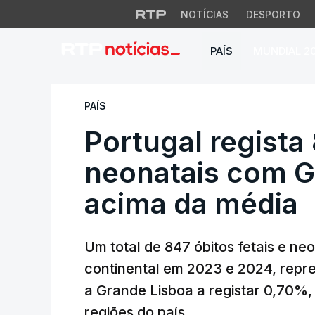
NOTÍCIAS
DESPORTO
PAÍS
MUNDIAL 2
Portugal regista 8
PAÍS
Portugal regista 
neonatais com G
acima da média
Um total de 847 óbitos fetais e n
continental em 2023 e 2024, rep
a Grande Lisboa a registar 0,70%,
regiões do país.