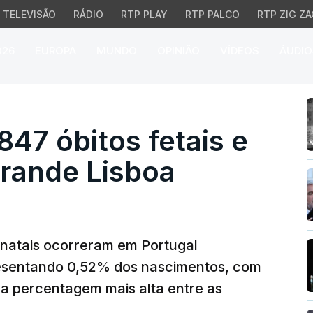
TELEVISÃO
RÁDIO
RTP PLAY
RTP PALCO
RTP ZIG ZA
026
EUROPA
MUNDO
OPINIÃO
VÍDEOS
ÁUDIO
47 óbitos fetais e neon
847 óbitos fetais e
rande Lisboa
eonatais ocorreram em Portugal
resentando 0,52% dos nascimentos, com
 a percentagem mais alta entre as