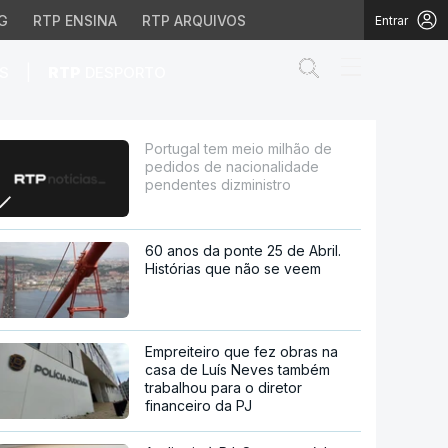
G
RTP ENSINA
RTP ARQUIVOS
Entrar
Abrir campo de
|
S
RTP
DESPORTO
acionalidade pendentes
Portugal tem meio milhão de
pedidos de nacionalidade
pendentes dizministro
60 anos da ponte 25 de Abril.
Histórias que não se veem
Empreiteiro que fez obras na
casa de Luís Neves também
trabalhou para o diretor
financeiro da PJ