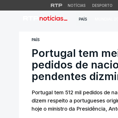
NOTÍCIAS
DESPORTO
PAÍS
MUNDIAL 2
Portugal tem meio 
PAÍS
Portugal tem me
pedidos de naci
pendentes dizmi
Portugal tem 512 mil pedidos de 
dizem respeito a portugueses origi
hoje o ministro da Presidência, An