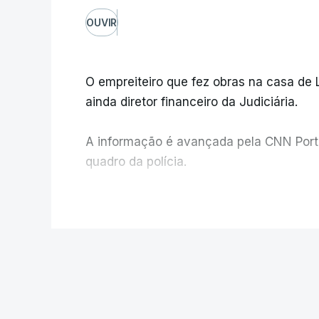
OUVIR
O empreiteiro que fez obras na casa de
ainda diretor financeiro da Judiciária.
A informação é avançada pela CNN Portug
quadro da polícia.
Foi o diretor financeiro, Álvaro Pires, q
V
instalações da Construbarcelos para ac
de droga.
POLÍTICA
Auditoria à PJ. 