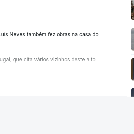
 Luís Neves também fez obras na casa do
al, que cita vários vizinhos deste alto
ue assumiu a responsabilidade de sugerir as
ER MAIS
olher um atrelado apreendido numa operação
Seguro saúda