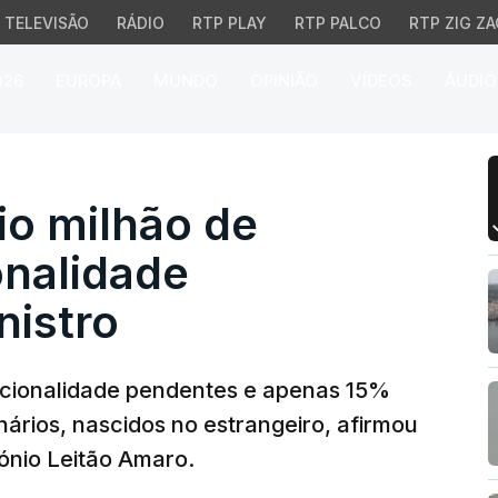
TELEVISÃO
RÁDIO
RTP PLAY
RTP PALCO
RTP ZIG ZA
026
EUROPA
MUNDO
OPINIÃO
VÍDEOS
ÁUDIO
milhão de pedidos de n
io milhão de
onalidade
nistro
nacionalidade pendentes e apenas 15%
nários, nascidos no estrangeiro, afirmou
tónio Leitão Amaro.