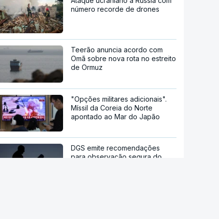
Ataque ucraniano à Rússia com
número recorde de drones
Teerão anuncia acordo com
Omã sobre nova rota no estreito
de Ormuz
"Opções militares adicionais".
Míssil da Coreia do Norte
apontado ao Mar do Japão
DGS emite recomendações
para observação segura do
eclipse solar
Remoinhos no Sol baralham
satélites