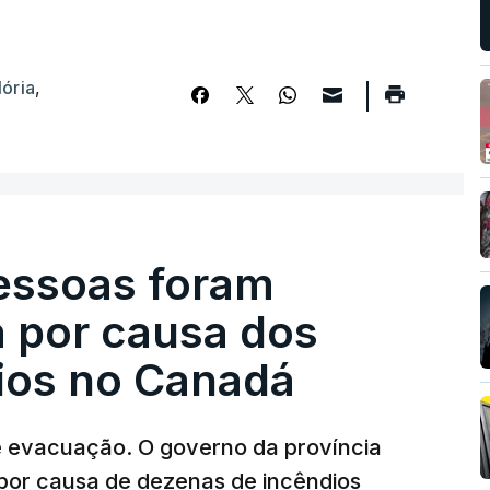
lória
,
pessoas foram
a por causa dos
dios no Canadá
e evacuação. O governo da província
por causa de dezenas de incêndios