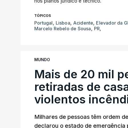
nos planos jurídico e técnico.
TÓPICOS
Portugal
,
Lisboa
,
Acidente
,
Elevador da G
Marcelo Rebelo de Sousa
,
PR
,
MUNDO
Mais de 20 mil 
retiradas de cas
violentos incên
Milhares de pessoas têm ordem d
declarou o estado de emergência 