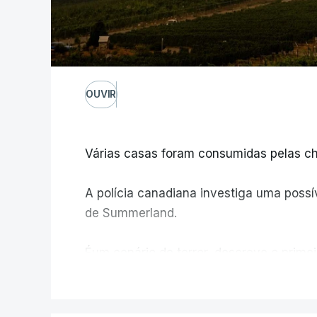
OUVIR
Várias casas foram consumidas pelas ch
A polícia canadiana investiga uma possív
de Summerland.
Éum cenário de terror, descreve o primei
V