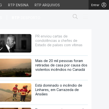
G
RTP ENSINA
RTP ARQUIVOS
Entrar
Abrir campo de
|
S
RTP
DESPORTO
s de Estado de países 
PR enviou cartas de
condolências a chefes de
Estado de países com vítimas
Mais de 20 mil pessoas foram
retiradas de casa por causa dos
violentos incêndios no Canadá
Está dominado o incêndio de
Linhares, em Carrazeda de
Ansiães