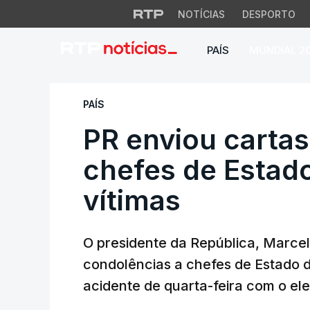
NOTÍCIAS
DESPORTO
PAÍS
MUNDIAL 2
PR enviou cartas d
PAÍS
PR enviou cartas
chefes de Estad
vítimas
O presidente da República, Marcel
condolências a chefes de Estado d
acidente de quarta-feira com o el