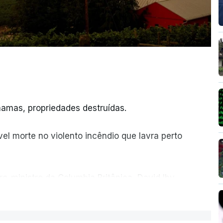
amas, propriedades destruídas.
el morte no violento incêndio que lavra perto
ro-ministro da Columbia Britânica, David Iby.
ER MAIS