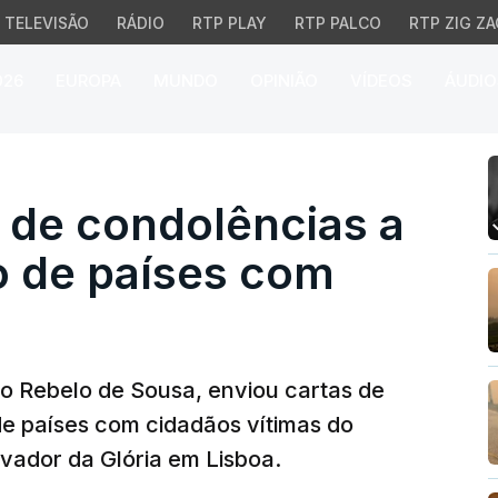
TELEVISÃO
RÁDIO
RTP PLAY
RTP PALCO
RTP ZIG ZA
026
EUROPA
MUNDO
OPINIÃO
VÍDEOS
ÁUDIO
e condolências a chefe
 de condolências a
o de países com
o Rebelo de Sousa, enviou cartas de
e países com cidadãos vítimas do
evador da Glória em Lisboa.