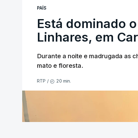
PAÍS
Está dominado o
ERRO
100
Linhares, em Ca
ERROR ON HTML5 MEDIA ELEMEN
ESTE CONTEÚDO ESTÁ NESTE MO
Durante a noite e madrugada as 
mato e floresta.
20 min.
RTP
/
As autoridades canadianas estimam que 
fogo. Mais de dois mil operacionais est