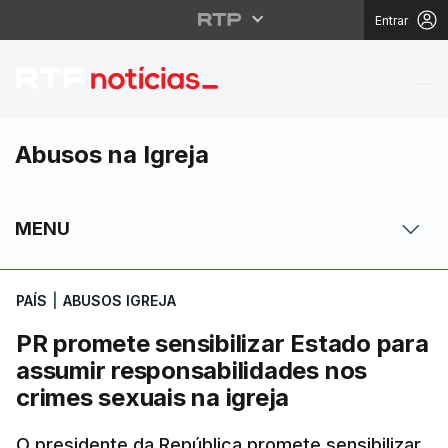
Entrar
PR promete sensibiliza
Abusos na Igreja
MENU
PAÍS
|
ABUSOS IGREJA
PR promete sensibilizar Estado para
assumir responsabilidades nos
crimes sexuais na igreja
O presidente da República promete sensibilizar