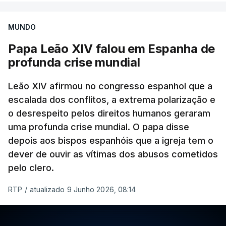
desde 2023, quando o seu nome apareceu na lista
de padres suspeitos da comissão independente.
MUNDO
Papa Leão XIV falou em Espanha de
Até agora a hierarquia da igreja dizia esperar o
profunda crise mundial
resultado da justiça civil para atuar
canonicamente.
Leão XIV afirmou no congresso espanhol que a
escalada dos conflitos, a extrema polarização e
Como a RTP noticiou na altura, o padre assumiu
o desrespeito pelos direitos humanos geraram
também, perante a judiciária, uma relação de cariz
uma profunda crise mundial. O papa disse
sexual com um rapaz de 15 anos que não quis
depois aos bispos espanhóis que a igreja tem o
apresentar queixa.
dever de ouvir as vítimas dos abusos cometidos
pelo clero.
RTP
/
atualizado 9 Junho 2026, 08:14