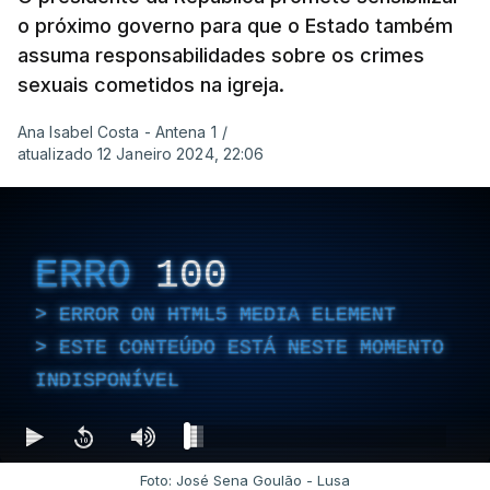
o próximo governo para que o Estado também
assuma responsabilidades sobre os crimes
sexuais cometidos na igreja.
Ana Isabel Costa - Antena 1
/
atualizado 12 Janeiro 2024, 22:06
ERRO
100
ERROR ON HTML5 MEDIA ELEMENT
ESTE CONTEÚDO ESTÁ NESTE MOMENTO
INDISPONÍVEL
Foto: José Sena Goulão - Lusa