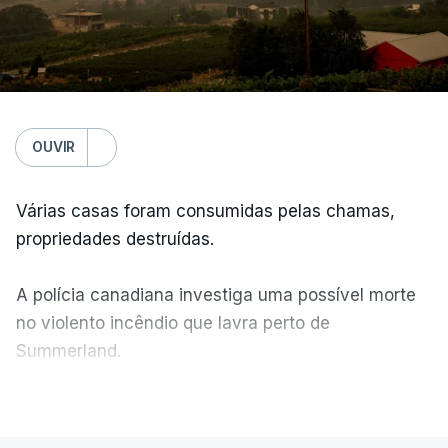
OUVIR
Várias casas foram consumidas pelas chamas,
propriedades destruídas.
A polícia canadiana investiga uma possível morte
no violento incêndio que lavra perto de
Summerland.
VER MAIS
Éum cenário de terror, descreve o primeiro-ministro
da Columbia Britânica, David Iby.