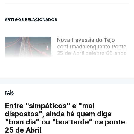
mudou para sempre a paisagem da capital.
ARTIGOS RELACIONADOS
Nova travessia do Tejo
confirmada enquanto Ponte
25 de Abril celebra 60 anos
atualizado 6 Agosto 2026, 13:02
VER MAIS
PAÍS
Entre "simpáticos" e "mal
dispostos", ainda há quem diga
"bom dia" ou "boa tarde" na ponte
25 de Abril