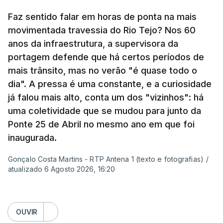
Pergunta: O que é que o levou a querer escrever
Faz sentido falar em horas de ponta na mais
este livro? O que é que o inspirou? Porque é que
movimentada travessia do Rio Tejo? Nos 60
se interessou pela história da construção da
anos da infraestrutura, a supervisora da
ponte?
portagem defende que há certos períodos de
mais trânsito, mas no verão "é quase todo o
Resposta:
A ponte a mim sempre me fascinou
dia". A pressa é uma constante, e a curiosidade
muito porque é sinónimo de férias. Morava em
já falou mais alto, conta um dos "vizinhos": há
Sintra e na altura, há 40 anos, atravessar a ponte
uma coletividade que se mudou para junto da
para a outra margem era uma aventura. Portanto, a
Ponte 25 de Abril no mesmo ano em que foi
ponte sempre exerceu esse fascínio. Passar a
inaugurada.
ponte era passar para outro mundo. Normalmente,
Gonçalo Costa Martins - RTP Antena 1 (texto e fotografias)
/
um mundo de férias, uma coisa sempre boa.
atualizado 6 Agosto 2026, 16:20
O livro surgiu de histórias que se passavam num
quadro operário, portanto eu precisava de uma
OUVIR
obra grandiosa que fosse incluída nessa história