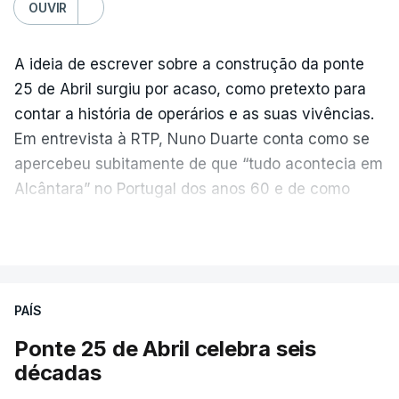
OUVIR
A ideia de escrever sobre a construção da ponte
25 de Abril surgiu por acaso, como pretexto para
contar a história de operários e as suas vivências.
Em entrevista à RTP, Nuno Duarte conta como se
apercebeu subitamente de que “tudo acontecia em
Alcântara” no Portugal dos anos 60 e de como
poderia incluir esta obra marcante na ficção. Hoje,
VER MAIS
quando passa pelo aço de cor avermelhada que
faz a ligação entre as duas margens do Tejo, sorri
e reconhece como a ponte mudou a sua vida de
PAÍS
forma inesperada, através da literatura.
Ponte 25 de Abril celebra seis
Em
“Pés de Barro”,
lê-se a história ficcionada de
décadas
como se produziu esta grande infraestrutura, à