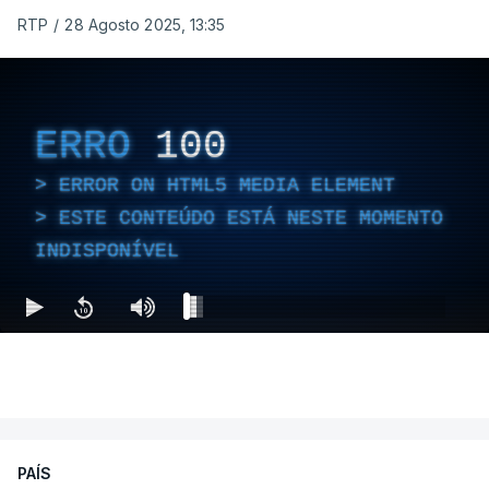
RTP
/
28 Agosto 2025, 13:35
ERRO
100
ERROR ON HTML5 MEDIA ELEMENT
ESTE CONTEÚDO ESTÁ NESTE MOMENTO
INDISPONÍVEL
PAÍS