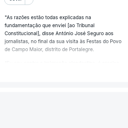
"As razões estão todas explicadas na
fundamentação que enviei [ao Tribunal
Constitucional], disse António José Seguro aos
jornalistas, no final da sua visita às Festas do Povo
de Campo Maior, distrito de Portalegre.
"Eu sou contra a imigração clandestina, é preciso
combater ferozmente a imigração ilegal,
VER MAIS
precisamos de regular a nossa imigração e
precisamos de defender as nossas fronteiras e
nada disto é incompatível com tratarmos com
PAÍS
dignidade as pessoas, designadamente menores e
Aeronave cai no aeródromo de
crianças", acrescentou.
Portimão e provoca a morte do
piloto
António José Seguro mostrou dúvidas sobre se é