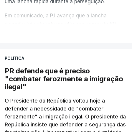
uma lancha rápida durante a perseguição.
Em comunicado, a PJ avança que a lancha
suspeita foi detetada em alto mar, cerca de 60
milhas náuticas ao largo de Sines.
VER MAIS
A apreensão aconteceu na tarde desta sexta-feira,
desencadeando uma ação de prevenção
POLÍTICA
desencadeada pela Polícia Judiciária, em
PR defende que é preciso
articulação com a Marinha, a Autoridade Marítima
"combater ferozmente a imigração
Nacional e a Força Aérea.
ilegal"
O ano de 2026 tem sido um ano de recordes: foi
O Presidente da República voltou hoje a
apreendida mais cocaína até ao momento de que
defender a necessidade de "combater
em todo o ano de 2025.
ferozmente" a imigração ilegal. O presidente da
A ação de prevenção visa a deteção em alto mar
República insiste que defender a segurança das