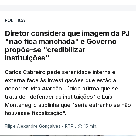
feitas pelo presidente da República
. Mas, ao
mesmo tampo também
estamos a fazer nós
POLÍTICA
próprios um esforço muito grande nesta altura
para podermos atuar na prevenção e no
Diretor considera que imagem da PJ
combate aos incêndios
", afirmou Luís
"não fica manchada" e Governo
Montenegro em Fafe, à margem da inauguração de
propõe-se "credibilizar
uma Loja do Cidadão.
instituições"
Carlos Cabreiro pede serenidade interna e
No fim de semana, António José Seguro
externa face às investigações que estão a
afirmou que tem transmitido a necessidade
decorrer. Rita Alarcão Júdice afirma que se
de se melhorar "a prevenção e a capacidade
trata de "defender as instituições" e Luís
de resposta” no combate aos incêndios e
Montenegro sublinha que "seria estranho se não
lembrou que o relatório da Comissão Técnica
houvesse fiscalização".
Independente, que avaliou os incêndios de
agosto do ano passado, conclui que “muito
15 min.
Filipe Alexandre Gonçalves - RTP
/
ficou por fazer depois dos relatórios