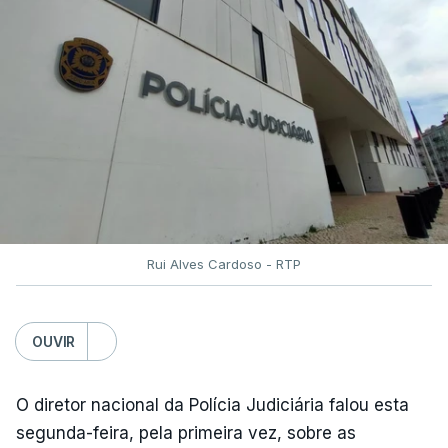
anteriores, dos incêndios de 2017”.
Montenegro frisou ainda que
"este ano temos o
maior dispositivo especial de combater a
incêndios rurais de sempre"
e salientou as
parcerias com os países que colaboram no
Mecanismo Europeu de Proteção Civil.
Rui Alves Cardoso - RTP
ERRO
100
ERROR ON HTML5 MEDIA ELEMENT
OUVIR
ESTE CONTEÚDO ESTÁ NESTE
MOMENTO INDISPONÍVEL
O diretor nacional da Polícia Judiciária falou esta
segunda-feira, pela primeira vez, sobre as