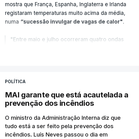
mostra que França, Espanha, Inglaterra e Irlanda
registaram temperaturas muito acima da média,
numa
“sucessão invulgar de vagas de calor"
.
"Entre maio e julho ocorreram quatro ondas
de calor, sendo a terceira e a quarta
VER MAIS
registadas em julho”.
Enquanto os termómetros iam registando
POLÍTICA
temperaturas recorde, também a
chuva não
ajudou
.
MAI garante que está acautelada a
prevenção dos incêndios
Pelo contrário, a precipitação manteve-se
muito
abaixo do normal
O ministro da Administração Interna diz que
e, em vários países, os solos
tudo está a ser feito pela prevenção dos
perderam grande parte da humidade.
incêndios. Luís Neves passou o dia em