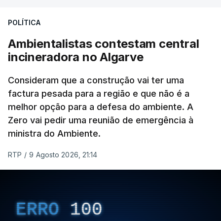
severas
e generalizadas.
POLÍTICA
Em julho, a temperatura da superfície do mar
Ambientalistas contestam central
atingiu 20,96°C. O anterior recorde tinha sido
incineradora no Algarve
estabelecido em julho de 2023, com 20,89°C.
Consideram que a construção vai ter uma
factura pesada para a região e que não é a
Este recorde é enquadrado pelos cientistas do
melhor opção para a defesa do ambiente. A
Copernicus
numa
tendência mais ampla de
Zero vai pedir uma reunião de emergência à
aquecimento climático
. E não apenas resultado
ministra do Ambiente.
do fenómeno
El Niño
.
RTP
/
9 Agosto 2026, 21:14
Estas ondas de calor marinhas afetaram
comunidades e ecossistemas costeiros e são
vários os impactos. Nos ecossistemas marinhos,
ERRO
100
por exemplo, há
alteração das rotas migratórias