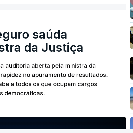
olher um atrelado apreendido numa operação
Seguro saúda
istra da Justiça
 auditoria aberta pela ministra da
iu rapidez no apuramento de resultados.
abe a todos os que ocupam cargos
es democráticas.