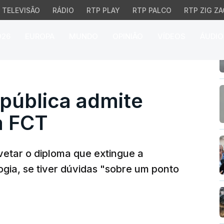
TELEVISÃO
RÁDIO
RTP PLAY
RTP PALCO
RTP ZIG ZA
026
EUROPA
MUNDO
OPINIÃO
VÍDEOS
ÁUDIO
blica admite vetar ext
pública admite
a FCT
vetar o diploma que extingue a
gia, se tiver dúvidas "sobre um ponto