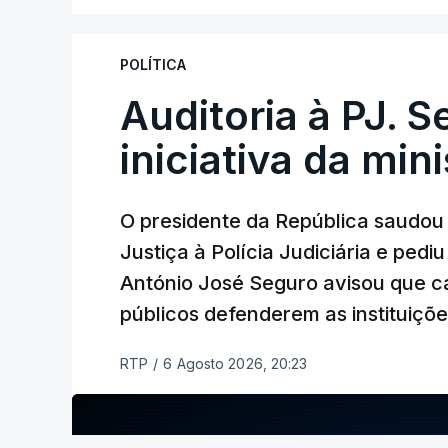
instalações da Construbarcelos para ac
de droga.
POLÍTICA
Auditoria à PJ. 
iniciativa da min
O presidente da República saudou a
Justiça à Polícia Judiciária e ped
António José Seguro avisou que c
públicos defenderem as instituiçõ
RTP
/
6 Agosto 2026, 20:23