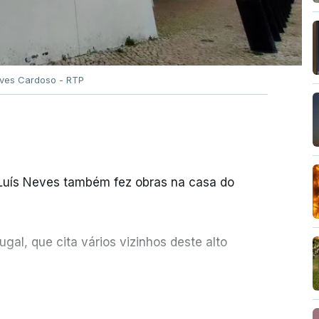
Alves Cardoso - RTP
 Luís Neves também fez obras na casa do
al, que cita vários vizinhos deste alto
ue assumiu a responsabilidade de sugerir as
ER MAIS