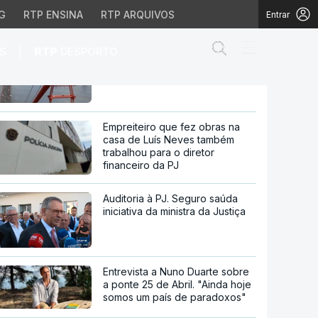
G
RTP ENSINA
RTP ARQUIVOS
Entrar
Abrir campo de
|
S
RTP
DESPORTO
60 anos da ponte 25 de Abril.
Histórias que não se veem
inção da FCT
Empreiteiro que fez obras na
casa de Luís Neves também
trabalhou para o diretor
financeiro da PJ
Auditoria à PJ. Seguro saúda
iniciativa da ministra da Justiça
Entrevista a Nuno Duarte sobre
a ponte 25 de Abril. "Ainda hoje
somos um país de paradoxos"