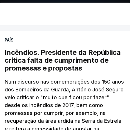
Ao mesmo tempo é também divulgada a realização
de um encontro entre o presidente Masoud
Pezeshkian e o ayatollah Khamenei que,
PAÍS
assinalando o início do terceiro ano de Pezeshkian
à frente do governo, teve na agenda o conflito
Incêndios. Presidente da República
armado com os Estados Unidos e Israel, além das
critica falta de cumprimento de
questões económicas de um país em guerra que
promessas e propostas
se confronta agora com uma inflação de 88%.
Num discurso nas comemorações dos 150 anos
De acordo com a informação oficial, que não indica
dos Bombeiros da Guarda, António José Seguro
onde ou quando decorreu a reunião, Khamenei e
veio criticar o "muito que ficou por fazer"
Pezeshkian discutiram ainda formas de garantir
desde os incêndios de 2017, bem como
recursos e gerir as despesas "em riais, divisas e
promessas por cumprir, por exemplo, na
energia", bem como sobre a cooperação
recuperação da área ardida na Serra da Estrela
económica com parceiros estrangeiros.
e reitera a necessidade de apostar na