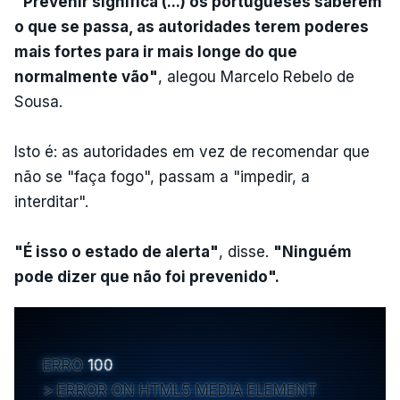
"Prevenir significa (...) os portugueses saberem
o que se passa, as autoridades terem poderes
mais fortes para ir mais longe do que
normalmente vão"
, alegou Marcelo Rebelo de
Sousa.
Isto é: as autoridades em vez de recomendar que
não se "faça fogo", passam a "impedir, a
interditar".
"É isso o estado de alerta"
, disse.
"Ninguém
pode dizer que não foi prevenido".
ERRO
100
ERROR ON HTML5 MEDIA ELEMENT