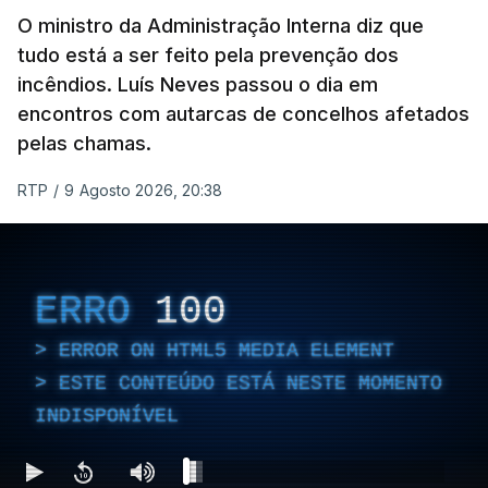
crítico na sequência do bombardeamento que no
O ministro da Administração Interna diz que
último dia de fevereiro passado matou o pai, o
tudo está a ser feito pela prevenção dos
ayatollah Ali Khamenei, e outros membros da
incêndios. Luís Neves passou o dia em
família.
encontros com autarcas de concelhos afetados
pelas chamas.
As imagens mostram Mojtaba Khamenei no que
será uma aula religiosa, mas sem qualquer
RTP
/
9 Agosto 2026, 20:38
indicação adicional.
ERRO
100
ERRO
100
ERROR ON HTML5 MEDIA ELEMENT
ERROR ON HTML5 MEDIA ELEMENT
ESTE CONTEÚDO ESTÁ NESTE MOMENTO
ESTE CONTEÚDO ESTÁ NESTE
INDISPONÍVEL
MOMENTO INDISPONÍVEL