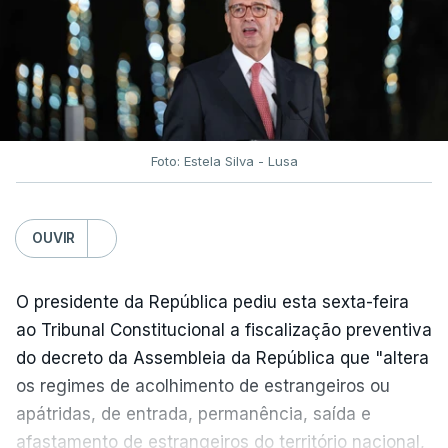
traduzir-se numa diminuição da proteção
social".
António José Seguro vinca que se
deverá
assegurar que "ninguém é prejudicado face à
situação de que hoje beneficia"
, dando especial
Foto: Estela Silva - Lusa
atenção a quem vive em situações "de maior
fragilidade", como as famílias de menores
rendimentos, os idosos ou pessoas com
OUVIR
deficiência.
O presidente da República pediu esta sexta-feira
O Presidente da República sublinha que as
ao Tribunal Constitucional a fiscalização preventiva
prestações sociais são um mecanismo essencial
do decreto da Assembleia da República que "altera
de "combate à pobreza e à exclusão social". Faz
os regimes de acolhimento de estrangeiros ou
ainda referência ao estudo recente da OCDE que
apátridas, de entrada, permanência, saída e
conclui que o valor das prestações sociais
afastamento de estrangeiros do território nacional,