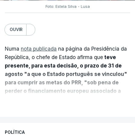
Foto: Estela Silva - Lusa
OUVIR
Numa
nota publicada
na página da Presidência da
República, o chefe de Estado afirma que
teve
presente, para esta decisão, o prazo de 31 de
agosto "a que o Estado português se vinculou"
para cumprir as metas do PRR, "sob pena de
perder o financiamento europeu associado a
essa reforma específica".
VER MAIS
António José Seguro entende que a reforma reúne
treze apoios sociais "num só" e pretende "tornar o
POLÍTICA
sistema mais simples, mais justo e transparente".