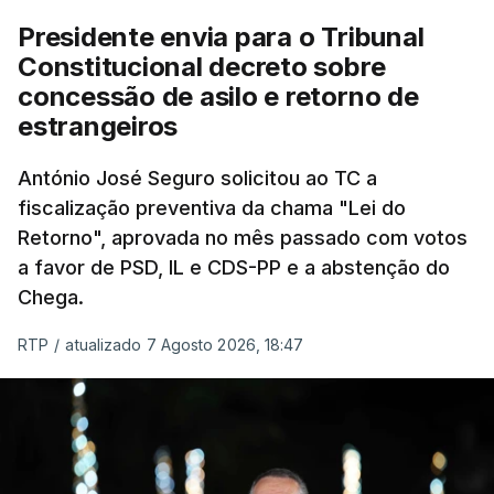
Presidente envia para o Tribunal
"Sempre que seja possível reduzir burocracias,
Constitucional decreto sobre
eliminar sobreposições e garantir que os apoios
concessão de asilo e retorno de
chegam a quem mais necessita, estaremos a dar
estrangeiros
um passo na direção certa", argumenta o
António José Seguro solicitou ao TC a
Presidente da República.
fiscalização preventiva da chama "Lei do
Retorno", aprovada no mês passado com votos
Assegurar que "ninguém é
a favor de PSD, IL e CDS-PP e a abstenção do
prejudicado"
Chega.
RTP
/
atualizado 7 Agosto 2026, 18:47
O Preisdente deixa, no entanto, deixa alguns
avisos:
uma reforma desta dimensão "deve ter
como primeiro critério a proteção das pessoas"
e "nenhum processo de simplificação pode