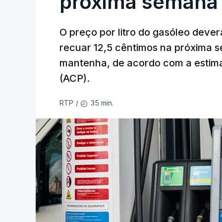
próxima semana
O preço por litro do gasóleo dever
recuar 12,5 cêntimos na próxima s
mantenha, de acordo com a estima
(ACP).
35 min.
RTP
/