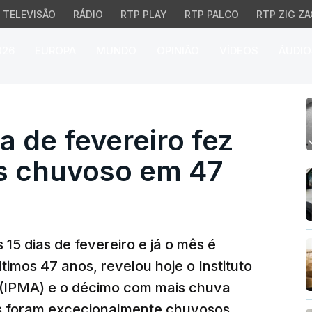
TELEVISÃO
RÁDIO
RTP PLAY
RTP PALCO
RTP ZIG ZA
026
EUROPA
MUNDO
OPINIÃO
VÍDEOS
ÁUDIO
de fevereiro fez deste
a de fevereiro fez
s chuvoso em 47
 15 dias de fevereiro e já o mês é
imos 47 anos, revelou hoje o Instituto
 (IPMA) e o décimo com mais chuva
os foram excecionalmente chuvosos.