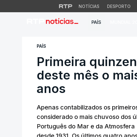
NOTÍCIAS
DESPORTO
PAÍS
MUNDIAL 2
Primeira quinzena 
PAÍS
Primeira quinzen
deste mês o mai
anos
Apenas contabilizados os primeiros
considerado o mais chuvoso dos últ
Português do Mar e da Atmosfera
desde 1931. Os últimos quatro an