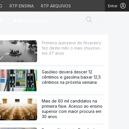
G
RTP ENSINA
RTP ARQUIVOS
Entrar
Abrir campo de
|
S
RTP
DESPORTO
 mês o mais chuvoso em
Primeira quinzena de fevereiro
fez deste mês o mais chuvoso
em 47 anos
Gasóleo deverá descer 12
cêntimos e gasolina baixar 12,5
cêntimos na próxima semana
Mais de 60 mil candidatos na
primeira fase. Acesso ao ensino
superior com maior procura em
30 anos