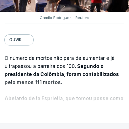
Camilo Rodriguez - Reuters
OUVIR
O número de mortos não para de aumentar e já
ultrapassou a barreira dos 100.
Segundo o
presidente da Colômbia, foram contabilizados
pelo menos 111 mortos.
Abelardo de la Espriella, que tomou posse como
presidente da Colômbia na passada sexta-feira,
VER MAIS
anunciou ainda que foi decidido declarar o
estado de emergência no país.