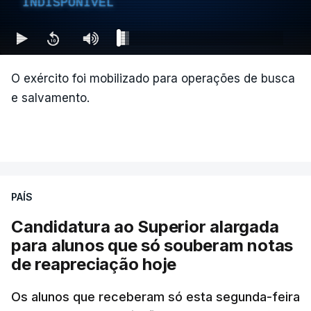
INDISPONÍVEL
Segundo Espriella, há ainda pelo menos 87
feridos e 61 prédios desabaram.
O exército foi mobilizado para operações de busca
e salvamento.
ERRO
100
ERROR ON HTML5 MEDIA ELEMENT
ESTE CONTEÚDO ESTÁ NESTE
MOMENTO INDISPONÍVEL
PAÍS
Candidatura ao Superior alargada
para alunos que só souberam notas
Na cidade de Cali, pelo menos 20 prédios
de reapreciação hoje
desabaram, com várias pessoas presas nos
escombros, disse o autarca Alejandro Eder à
Os alunos que receberam só esta segunda-feira
agência Reuters.