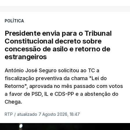
António José Seguro entende que a reforma reúne
treze apoios sociais "num só" e pretende "tornar o
POLÍTICA
sistema mais simples, mais justo e transparente".
Presidente envia para o Tribunal
"Sempre que seja possível reduzir burocracias,
Constitucional decreto sobre
eliminar sobreposições e garantir que os apoios
concessão de asilo e retorno de
chegam a quem mais necessita, estaremos a dar
estrangeiros
um passo na direção certa", argumenta o
António José Seguro solicitou ao TC a
Presidente da República.
fiscalização preventiva da chama "Lei do
Retorno", aprovada no mês passado com votos
Assegurar que "ninguém é
a favor de PSD, IL e CDS-PP e a abstenção do
prejudicado"
Chega.
RTP
/
atualizado 7 Agosto 2026, 18:47
O Preisdente deixa, no entanto, deixa alguns