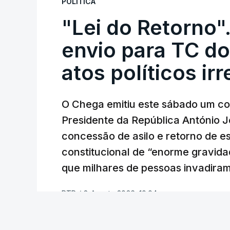
POLÍTICA
"Lei do Retorno"
envio para TC do
atos políticos ir
O Chega emitiu este sábado um co
Presidente da República António 
concessão de asilo e retorno de es
constitucional de “enorme gravid
que milhares de pessoas invadira
RTP
/
8 Agosto 2026, 10:04