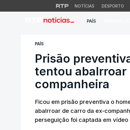
NOTÍCIAS
DESPORTO
PAÍS
MUNDIAL 2
Prisão preventiva
PAÍS
Prisão preventi
tentou abalrroar
companheira
Ficou em prisão preventiva o home
abalrroar de carro da ex-companhe
perseguição foi captada em vídeo e