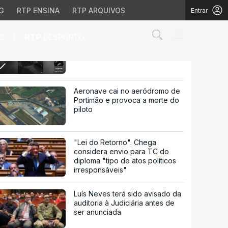
G
RTP ENSINA
RTP ARQUIVOS
Entrar
Abrir campo de
|
S
RTP
DESPORTO
Prisão preventiva para homem
que tentou abalrroar carro da
ex-companheira
abalrroar carro da ex-
Aeronave cai no aeródromo de
Portimão e provoca a morte do
piloto
"Lei do Retorno". Chega
considera envio para TC do
diploma "tipo de atos políticos
irresponsáveis"
Luís Neves terá sido avisado da
auditoria à Judiciária antes de
ser anunciada