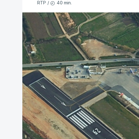
40 min.
RTP
/