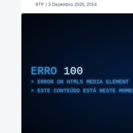
RTP
/
3 Dezembro 2025, 21:54
ERRO
100
ERROR ON HTML5 MEDIA ELEMENT
ESTE CONTEÚDO ESTÁ NESTE MOME