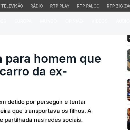
TELEVISÃO
RÁDIO
RTP PLAY
RTP PALCO
RTP ZIG ZA
026
EUROPA
MUNDO
OPINIÃO
VÍDEOS
ÁUDIO
 para homem que tentou 
va para homem que
 carro da ex-
m detido por perseguir e tentar
ira que transportava os filhos. A
 partilhada nas redes sociais.