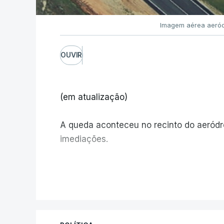
Imagem aérea aeród
OUVIR
(em atualização)
A queda aconteceu no recinto do aeród
imediações.
V