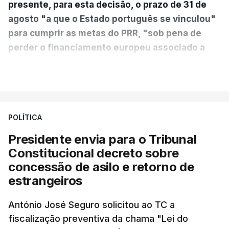
presente, para esta decisão, o prazo de 31 de
agosto "a que o Estado português se vinculou"
para cumprir as metas do PRR, "sob pena de
perder o financiamento europeu associado a
essa reforma específica".
VER MAIS
António José Seguro entende que a reforma reúne
treze apoios sociais "num só" e pretende "tornar o
POLÍTICA
sistema mais simples, mais justo e transparente".
Presidente envia para o Tribunal
"Sempre que seja possível reduzir burocracias,
Constitucional decreto sobre
eliminar sobreposições e garantir que os apoios
concessão de asilo e retorno de
chegam a quem mais necessita, estaremos a dar
estrangeiros
um passo na direção certa", argumenta o
António José Seguro solicitou ao TC a
Presidente da República.
fiscalização preventiva da chama "Lei do