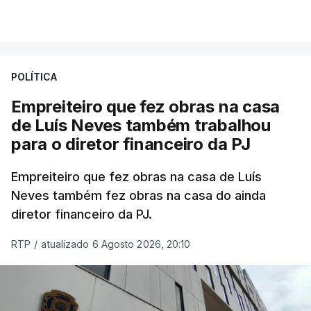
aos alunos as versões digitalizadas das respetivas
VER MAIS
provas classificadas, à semelhança do que
aconteceu durante a 1.ª fase.
POLÍTICA
Em anos anteriores, a consulta das provas
Empreiteiro que fez obras na casa
dependia da apresentação de um requerimento,
de Luís Neves também trabalhou
mas o Governo decidiu, a partir deste ano,
para o diretor financeiro da PJ
disponibilizar a cópia dos exames classificados a
todos os estudantes para "reforçar a transparência
Empreiteiro que fez obras na casa de Luís
e rigor do processo" devido às falhas na
Neves também fez obras na casa do ainda
classificação eletrónica.
diretor financeiro da PJ.
Serão também publicadas as notas da 2.ª fase
RTP
/
atualizado 6 Agosto 2026, 20:10
das provas finais do 9.º ano.
Quanto aos pedidos de reapreciação de provas
realizadas durante a 1.ª fase, os resultados só