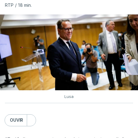
RTP
/
18 min.
Prazo para as candidaturas
ao ensino superior termina
esta quinta-feira
6 Agosto 2026, 13:14
Exames. Governo confirma
afixação dos resultados da
2ª fase e das reapreciações
esta sexta-feira
atualizado 6 Agosto 2026, 16:29
Lusa
TÓPICOS
Exames Notas
OUVIR