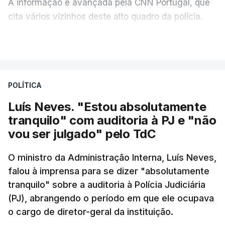
do ensino secundário foram avaliados em formato
A informação é avançada pela CNN Portugal, que
digital, mas o processo registou várias falhas
cita vários vizinhos deste alto quadro da polícia.
técnicas, obrigando ao adiamento por alguns dias
VER MAIS
da divulgação das notas.
Foi o diretor financeiro, Álvaro Pires, que assumiu a
responsabilidade de sugerir as instalações da
O Ministério manteve os calendários de
Construbarcelos para acolher um atrelado
candidatura da 1.ª fase do concurso nacional de
POLÍTICA
apreendido numa operação de droga.
acesso ao ensino superior, que terminou na quinta-
Luís Neves. "Estou absolutamente
feira, e criou uma época especial de exames, que
tranquilo" com auditoria à PJ e "não
irá decorrer entre 03 e 08 de setembro.
vou ser julgado" pelo TdC
O ministro da Administração Interna, Luís Neves,
falou à imprensa para se dizer "absolutamente
c/Lusa
tranquilo" sobre a auditoria à Polícia Judiciária
(PJ), abrangendo o período em que ele ocupava
ARTIGOS RELACIONADOS
o cargo de diretor-geral da instituição.